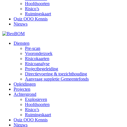
Hoofdsoorten
Risico’s
Ruimingskaart
Quiz OOO Kennis
Nieuws
Diensten
Pre-scan
Vooronderzoek
Risicokaarten
Risicoanalyse
Projectbegeleiding
Directievoering & toezichthouding
Aanvraag suppletie Gemeentefonds
Opleidingen
Projecten
Achtergrond
Explosieven
Hoofdsoorten
Risico’s
Ruimingskaart
Quiz OOO Kennis
Nieuws