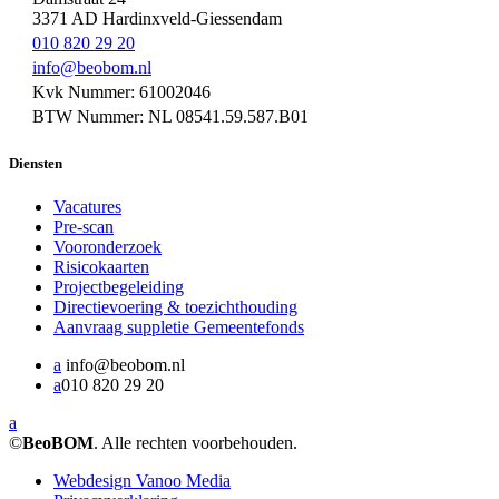
3371 AD Hardinxveld-Giessendam
010 820 29 20
info@beobom.nl
Kvk Nummer: 61002046
BTW Nummer: NL 08541.59.587.B01
Diensten
Vacatures
Pre-scan
Vooronderzoek
Risicokaarten
Projectbegeleiding
Directievoering & toezichthouding
Aanvraag suppletie Gemeentefonds
a
info@beobom.nl
a
010 820 29 20
a
©
BeoBOM
. Alle rechten voorbehouden.
Webdesign Vanoo Media