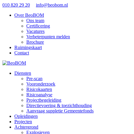
010 820 29 20
info@beobom.nl
Over BeoBOM
Ons team
Certificering
Vacatures
Verbeterpunten melden
Brochure
Ruimingskaart
Contact
Diensten
Pre-scan
Vooronderzoek
Risicokaarten
Risicoanalyse
Projectbegeleiding
Directievoering & toezichthouding
Aanvraag suppletie Gemeentefonds
Opleidingen
Projecten
Achtergrond
Explosieven