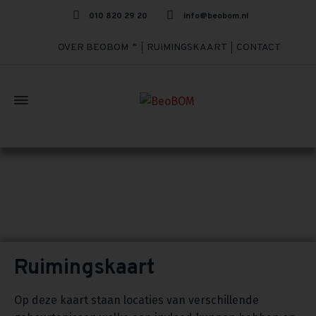
010 820 29 20
info@beobom.nl
OVER BEOBOM
RUIMINGSKAART
CONTACT
RUIMINGSKAART
Home
»
Achtergrond
»
Ruimingskaart
Ruimingskaart
Op deze kaart staan locaties van verschillende