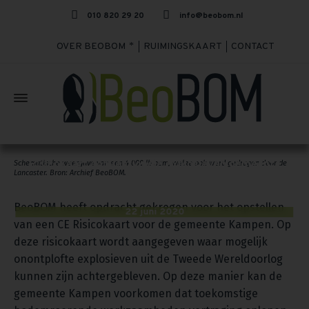
010 820 29 20
info@beobom.nl
OVER BEOBOM
RUIMINGSKAART
CONTACT
Risicokaart conventionele explosieven gemeente
Schematische weergave van een 4.000 lb bom, welke ook werd gedragen door de
Lancaster. Bron: Archief BeoBOM.
Kampen
BeoBOM heeft opdracht gekregen voor het opstellen
22 juni 2020
van een CE Risicokaart voor de gemeente Kampen. Op
deze risicokaart wordt aangegeven waar mogelijk
onontplofte explosieven uit de Tweede Wereldoorlog
kunnen zijn achtergebleven. Op deze manier kan de
gemeente Kampen voorkomen dat toekomstige