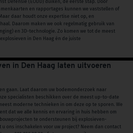
nst Defensie (EODD) duiken, de eerste stap. Door
ommenkaarten en rapportages kunnen we vaststellen of
 Maar daar houdt onze expertise niet op, en
rhaal. Daarom maken we ook regelmatig gebruik van
nging) en 3D-technologie. Zo komen we tot de meest
explosieven in Den Haag én de juiste
en in Den Haag laten uitvoeren
e laten gaan. Laat daarom uw bodemonderzoek naar
ze specialisten beschikken over de meest up-to-date
 meest moderne technieken in om deze op te sporen. We
ent dat we alle kennis en ervaring in huis hebben om
 bouwprojecten te ondersteunen bij explosieven-
t u ons inschakelen voor uw project? Neem dan contact