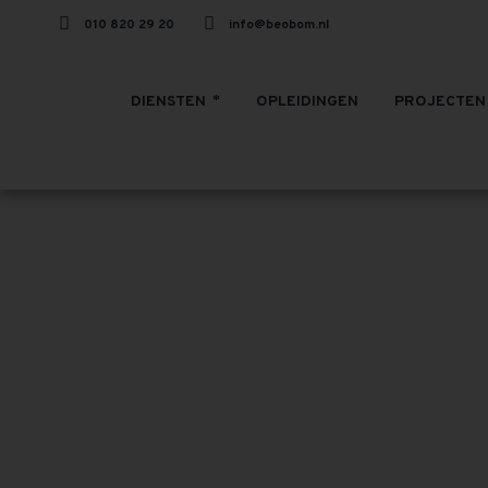
010 820 29 20
info@beobom.nl
DIENSTEN
OPLEIDINGEN
PROJECTEN