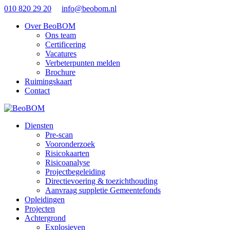
010 820 29 20
info@beobom.nl
Over BeoBOM
Ons team
Certificering
Vacatures
Verbeterpunten melden
Brochure
Ruimingskaart
Contact
Diensten
Pre-scan
Vooronderzoek
Risicokaarten
Risicoanalyse
Projectbegeleiding
Directievoering & toezichthouding
Aanvraag suppletie Gemeentefonds
Opleidingen
Projecten
Achtergrond
Explosieven