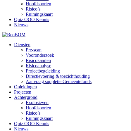
Hoofdsoorten
Risico’s
Ruimingskaart
Quiz OOO Kennis
Nieuws
Diensten
Pre-scan
Vooronderzoek
Risicokaarten
Risicoanalyse
Projectbegeleiding
Directievoering & toezichthouding
Aanvraag suppletie Gemeentefonds
Opleidingen
Projecten
Achtergrond
Explosieven
Hoofdsoorten
Risico’s
Ruimingskaart
Quiz OOO Kennis
Nieuws