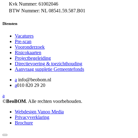
Kvk Nummer: 61002046
BTW Nummer: NL 08541.59.587.B01
Diensten
Vacatures
Pre-scan
Vooronderzoek
Risicokaarten
Projectbegeleiding
Directievoering & toezichthouding
Aanvraag suppletie Gemeentefonds
a
info@beobom.nl
a
010 820 29 20
a
©
BeoBOM
. Alle rechten voorbehouden.
Webdesign Vanoo Media
Privacyverklaring
Brochure