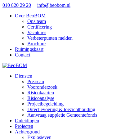
010 820 29 20
info@beobom.nl
Over BeoBOM
Ons team
Certificering
Vacatures
Verbeterpunten melden
Brochure
Ruimingskaart
Contact
Diensten
Pre-scan
Vooronderzoek
Risicokaarten
Risicoanalyse
Projectbegeleiding
Directievoering & toezichthouding
Aanvraag suppletie Gemeentefonds
Opleidingen
Projecten
Achtergrond
Explosieven