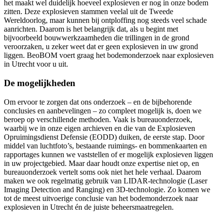
het maakt wel duidelijk hoeveel explosieven er nog in onze bodem
zitten. Deze explosieven stammen veelal uit de Tweede
Wereldoorlog, maar kunnen bij ontploffing nog steeds veel schade
aanrichten. Daarom is het belangrijk dat, als u begint met
bijvoorbeeld bouwwerkzaamheden die trillingen in de grond
veroorzaken, u zeker weet dat er geen explosieven in uw grond
liggen. BeoBOM voert graag het bodemonderzoek naar explosieven
in Utrecht voor u uit.
De mogelijkheden
Om ervoor te zorgen dat ons onderzoek – en de bijbehorende
conclusies en aanbevelingen – zo compleet mogelijk is, doen we
beroep op verschillende methoden. Vaak is bureauonderzoek,
waarbij we in onze eigen archieven en die van de Explosieven
Opruimingsdienst Defensie (EODD) duiken, de eerste stap. Door
middel van luchtfoto’s, bestaande ruimings- en bommenkaarten en
rapportages kunnen we vaststellen of er mogelijk explosieven liggen
in uw projectgebied. Maar daar houdt onze expertise niet op, en
bureauonderzoek vertelt soms ook niet het hele verhaal. Daarom
maken we ook regelmatig gebruik van LIDAR-technologie (Laser
Imaging Detection and Ranging) en 3D-technologie. Zo komen we
tot de meest uitvoerige conclusie van het bodemonderzoek naar
explosieven in Utrecht én de juiste beheersmaatregelen.