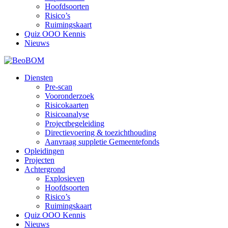
Hoofdsoorten
Risico’s
Ruimingskaart
Quiz OOO Kennis
Nieuws
Diensten
Pre-scan
Vooronderzoek
Risicokaarten
Risicoanalyse
Projectbegeleiding
Directievoering & toezichthouding
Aanvraag suppletie Gemeentefonds
Opleidingen
Projecten
Achtergrond
Explosieven
Hoofdsoorten
Risico’s
Ruimingskaart
Quiz OOO Kennis
Nieuws