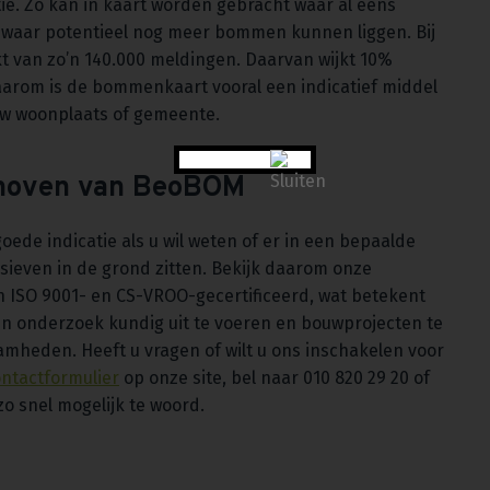
ie. Zo kan in kaart worden gebracht waar al eens
 waar potentieel nog meer bommen kunnen liggen. Bij
 van zo’n 140.000 meldingen. Daarvan wijkt 10%
 Daarom is de bommenkaart vooral een indicatief middel
 uw woonplaats of gemeente.
dhoven van BeoBOM
goede indicatie als u wil weten of er in een bepaalde
sieven in de grond zitten. Bekijk daarom onze
jn ISO 9001- en CS-VROO-gecertificeerd, wat betekent
en onderzoek kundig uit te voeren en bouwprojecten te
mheden. Heeft u vragen of wilt u ons inschakelen voor
ntactformulier
op onze site, bel naar 010 820 29 20 of
zo snel mogelijk te woord.