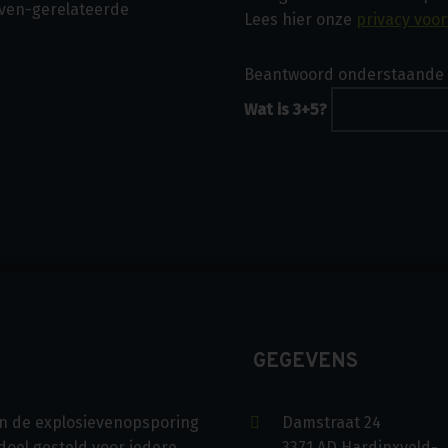
even-gerelateerde
Lees hier onze
privacy voo
Beantwoord onderstaande 
Wat is 3+5?
GEGEVENS
s in de explosievenopsporing
Damstraat 24
doel gesteld voor iedere
3371 AD Hardinxveld-