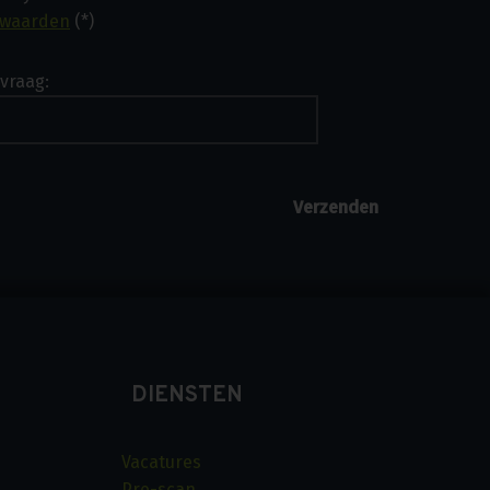
rwaarden
(*)
vraag:
DIENSTEN
Vacatures
Pre-scan