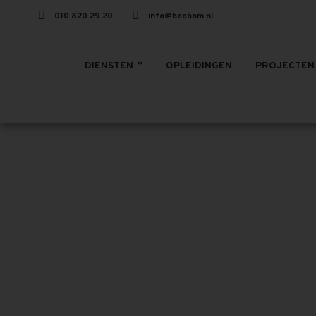
010 820 29 20
info@beobom.nl
DIENSTEN
OPLEIDINGEN
PROJECTEN