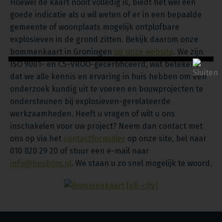
Hoewel de kaart nooit volledig is, biedt het wel een
goede indicatie als u wil weten of er in een bepaalde
gemeente of woonplaats mogelijk ontplofbare
explosieven in de grond zitten. Bekijk daarom onze
bommenkaart in Groningen
op onze website
. We zijn
ISO 9001- en CS-VROO-gecertificeerd, wat betekent
dat we alle kennis en ervaring in huis hebben om een
onderzoek kundig uit te voeren en bouwprojecten te
ondersteunen bij explosieven-gerelateerde
werkzaamheden. Heeft u vragen of wilt u ons
inschakelen voor uw project? Neem dan contact met
ons op via het
contactformulier
op onze site, bel naar
010 820 29 20 of stuur een e-mail naar
info@beobom.nl
. We staan u zo snel mogelijk te woord.