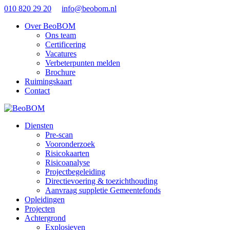
010 820 29 20
info@beobom.nl
Over BeoBOM
Ons team
Certificering
Vacatures
Verbeterpunten melden
Brochure
Ruimingskaart
Contact
Diensten
Pre-scan
Vooronderzoek
Risicokaarten
Risicoanalyse
Projectbegeleiding
Directievoering & toezichthouding
Aanvraag suppletie Gemeentefonds
Opleidingen
Projecten
Achtergrond
Explosieven