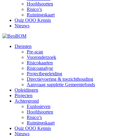
Hoofdsoorten
Risico’s
Ruimingskaart
Quiz OOO Kennis
Nieuws
Diensten
Pre-scan
Vooronderzoek
Risicokaarten
Risicoanalyse
Projectbegeleiding
Directievoering & toezichthouding
Aanvraag suppletie Gemeentefonds
Opleidingen
Projecten
Achtergrond
Explosieven
Hoofdsoorten
Risico’s
Ruimingskaart
Quiz OOO Kennis
Nieuws