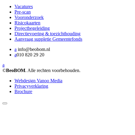
Vacatures
Pre-scan
Vooronderzoek
Risicokaarten
Projectbegeleiding
Directievoering & toezichthouding
Aanvraag suppletie Gemeentefonds
a
info@beobom.nl
a
010 820 29 20
a
©
BeoBOM
. Alle rechten voorbehouden.
Webdesign Vanoo Media
Privacyverklaring
Brochure