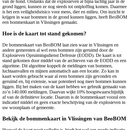
van de hond. Ondanks dat de explosieven al bijna tachtig jaar in de
grond liggen, kunnen ze nog steeds tot ontploffing komen. Daarmee
is het een veiligheidsrisico voor mens, dier en milieu. Om inzicht te
krijgen in waar bommen in de grond kunnen liggen, heeft BeoBOM
een bommenkaart in Vlissingen gemaakt.
Hoe is de kaart tot stand gekomen?
De bommenkaart van BeoBOM laat zien waar in Vlissingen en
andere gemeenten al wel eens bommen zijn geruimd door de
Explosieven Opruimingsdienst Defensie (EODD). De kaart is tot
stand gekomen door middel van de archieven van de EODD en een
algoritme. Dit algoritme koppelt de meldingen van bommen,
luchtaanvallen en mijnen automatisch aan een locatie. Zo kan in
kaart worden gebracht waar al eens bommen zijn gevonden en
geruimd en, bij extensie, waar potentieel nog meer bommen kunnen
liggen. Bij het maken van de kaart hebben we gebruik gemaakt van
zo’n 140.000 meldingen. Daarvan wijkt 10% hoogstwaarschijnlijk
af van de definitieve locatie. Daarom is de bommenkaart vooral een
indicatief middel en geen exacte beschrijving van de explosieven in
uw woonplaats of gemeente.
Bekijk de bommenkaart in Vlissingen van BeoBOM
Hoewel de kaart nooit volledig is, biedt het wel een goede indicatie