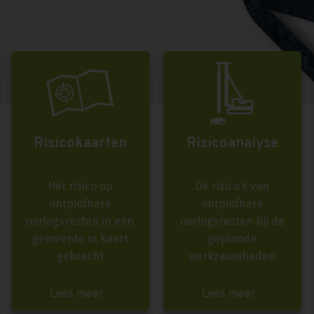
Risicokaarten
Risicoanalyse
Het risico op
De risico’s van
ontplofbare
ontplofbare
oorlogsresten in een
oorlogsresten bij de
gemeente in kaart
geplande
gebracht
werkzaamheden
Lees meer
Lees meer