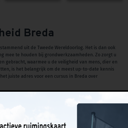
gheid Breda
, stammend uit de Tweede Wereldoorlog. Het is dan ook
ning mee te houden bij grondwerkzaamheden. Zo zorgt u
den gebracht, waarmee u de veiligheid van mens, dier en
tten, is het belangrijk om de meest up-to-date kennis
het juiste adres voor een cursus in Breda over
onderzoek of zelfs tijdens de werkzaamheden ontdekt
 is met kennis van zaken. Het is immers van