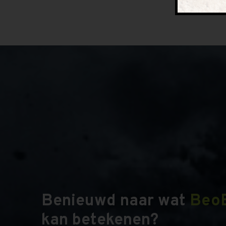
Benieuwd naar wat
Beo
kan betekenen?