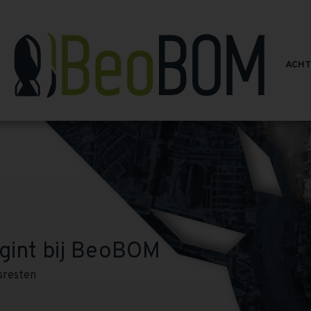
ACH
gint bij BeoBOM
sresten