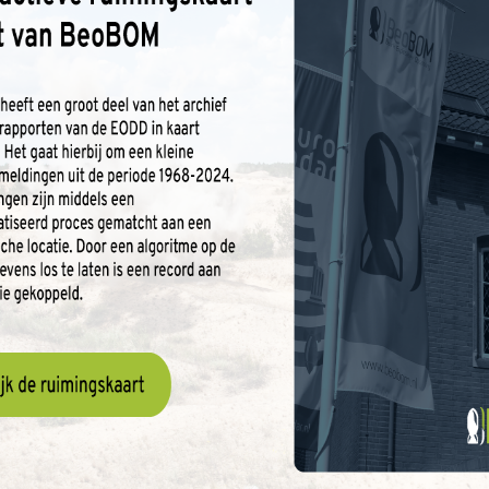
ing worden gebracht op ongecontroleerde wijze. Daarom
d in Breda aan. We bieden verschillende cursussen aan.
fstandig een OOO-project wil betreden en voor
ding tot Assistent Deskundige OO is voor iedereen die
ing of cursus kan zowel in-company als op onze
n Breda volgen bij BeoBOM?
re oorlogsresten in de grond van uw project liggen. Wees
op het gebied van explosieveiligheid volgen in Breda
meest up-to-date kennis over explosieve oorlogsresten
 en CS-VROO-gecertificeerd, wat betekent dat we alle
zoek kundig uit te voeren en bouwprojecten te
amheden. Heeft u vragen of wilt u deelnemen aan onze
ntactformulier
op onze site, bel naar 010 820 29 20 of
zo snel mogelijk te woord.