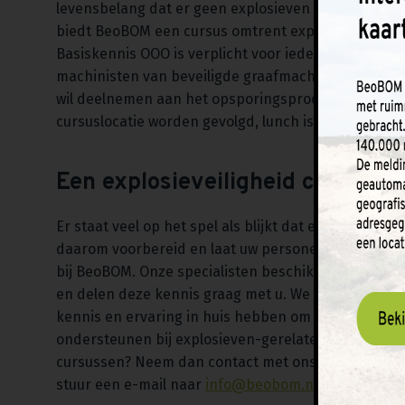
levensbelang dat er geen explosieven tot ontploff
biedt BeoBOM een cursus omtrent explosieveilighei
Basiskennis OOO is verplicht voor iedereen die zel
machinisten van beveiligde graafmachines. De oplei
wil deelnemen aan het opsporingsproces. De opleid
cursuslocatie worden gevolgd, lunch is inbegrepen.
Een explosieveiligheid cursus i
Er staat veel op het spel als blijkt dat er ontplofba
daarom voorbereid en laat uw personeel een cursus 
bij BeoBOM. Onze specialisten beschikken over de 
en delen deze kennis graag met u. We zijn ISO 9001-
kennis en ervaring in huis hebben om een OO onder
ondersteunen bij explosieven-gerelateerde werkza
cursussen? Neem dan contact met ons op via het
co
stuur een e-mail naar
info@beobom.nl
. We staan u 