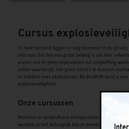
Cursus explosieveili
In heel het land liggen er nog bommen in de grond
niet raar dat het van groot belang is om hier reke
ervoor dat er geen explosieven tot ontploffing wor
milieu waarborgt. Om goed risico’s te kunnen inscha
te hebben over explosieven. Bij BeoBOM bent u aan 
explosieveiligheid.
Onze cursussen
Mochten er ontplofbare oorlogsresten tijdens voor
worden, is het belangrijk dat er personeel aanwezig