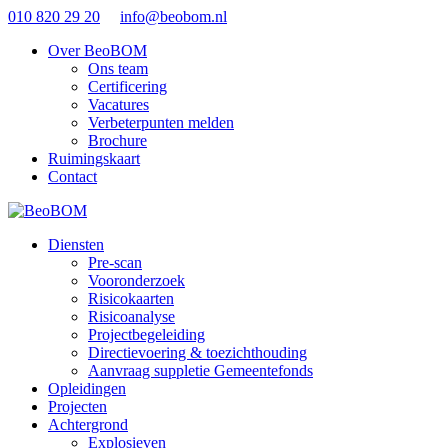
010 820 29 20
info@beobom.nl
Over BeoBOM
Ons team
Certificering
Vacatures
Verbeterpunten melden
Brochure
Ruimingskaart
Contact
Diensten
Pre-scan
Vooronderzoek
Risicokaarten
Risicoanalyse
Projectbegeleiding
Directievoering & toezichthouding
Aanvraag suppletie Gemeentefonds
Opleidingen
Projecten
Achtergrond
Explosieven