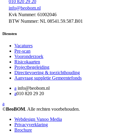
010 820 29 20
info@beobom.nl
Kvk Nummer: 61002046
BTW Nummer: NL 08541.59.587.B01
Diensten
Vacatures
Pre-scan
Vooronderzoek
Risicokaarten
Projectbegeleiding
Directievoering & toezichthouding
Aanvraag suppletie Gemeentefonds
a
info@beobom.nl
a
010 820 29 20
a
©
BeoBOM
. Alle rechten voorbehouden.
Webdesign Vanoo Media
Privacyverklaring
Brochure