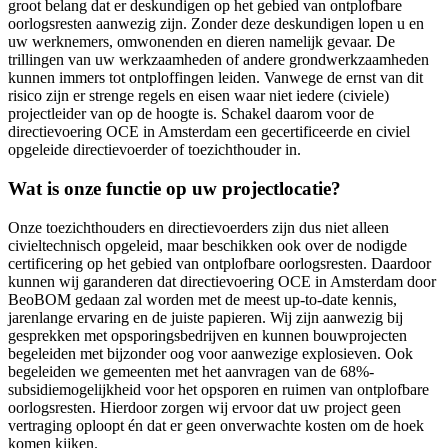
groot belang dat er deskundigen op het gebied van ontplofbare
oorlogsresten aanwezig zijn. Zonder deze deskundigen lopen u en
uw werknemers, omwonenden en dieren namelijk gevaar. De
trillingen van uw werkzaamheden of andere grondwerkzaamheden
kunnen immers tot ontploffingen leiden. Vanwege de ernst van dit
risico zijn er strenge regels en eisen waar niet iedere (civiele)
projectleider van op de hoogte is. Schakel daarom voor de
directievoering OCE in Amsterdam een gecertificeerde en civiel
opgeleide directievoerder of toezichthouder in.
Wat is onze functie op uw projectlocatie?
Onze toezichthouders en directievoerders zijn dus niet alleen
civieltechnisch opgeleid, maar beschikken ook over de nodigde
certificering op het gebied van ontplofbare oorlogsresten. Daardoor
kunnen wij garanderen dat directievoering OCE in Amsterdam door
BeoBOM gedaan zal worden met de meest up-to-date kennis,
jarenlange ervaring en de juiste papieren. Wij zijn aanwezig bij
gesprekken met opsporingsbedrijven en kunnen bouwprojecten
begeleiden met bijzonder oog voor aanwezige explosieven. Ook
begeleiden we gemeenten met het aanvragen van de 68%-
subsidiemogelijkheid voor het opsporen en ruimen van ontplofbare
oorlogsresten. Hierdoor zorgen wij ervoor dat uw project geen
vertraging oploopt én dat er geen onverwachte kosten om de hoek
komen kijken.