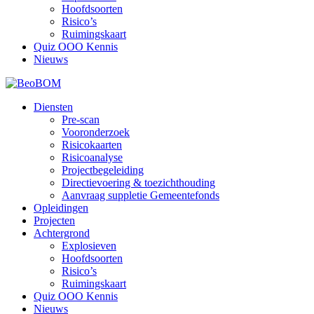
Hoofdsoorten
Risico’s
Ruimingskaart
Quiz OOO Kennis
Nieuws
Diensten
Pre-scan
Vooronderzoek
Risicokaarten
Risicoanalyse
Projectbegeleiding
Directievoering & toezichthouding
Aanvraag suppletie Gemeentefonds
Opleidingen
Projecten
Achtergrond
Explosieven
Hoofdsoorten
Risico’s
Ruimingskaart
Quiz OOO Kennis
Nieuws