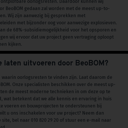
n ontplofbare oorlogsresten. Daardoor kunnen wij
oor BeoBOM gedaan zal worden met de meest up-to-
ren. Wij zijn aanwezig bij gesprekken met
leiden met bijzonder oog voor aanwezige explosieven.
an de 68%-subsidiemogelijkheid voor het opsporen en
gen wij ervoor dat uw project geen vertraging oploopt
en kijken.
e laten uitvoeren door BeoBOM?
d waarin oorlogsresten te vinden zijn. Laat daarom de
oBOM. Onze specialisten beschikken over de meest up-
etten de meest moderne technieken in om deze op te
, wat betekent dat we alle kennis en ervaring in huis
e voeren en bouwprojecten te ondersteunen bij
wilt u ons inschakelen voor uw project? Neem dan
site, bel naar 010 820 29 20 of stuur een e-mail naar
ord.