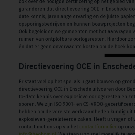
ook over de nodigde certificering op het gebied va
garanderen dat directievoering OCE in Enschede d
date kennis, jarenlange ervaring en de juiste papie
opsporingsbedrijven en kunnen bouwprojecten bege
Ook begeleiden we gemeenten met het aanvragen v
ruimen van ontplofbare oorlogsresten. Hierdoor zor
én dat er geen onverwachte kosten om de hoek kom
Directievoering OCE in Ensched
Er staat veel op het spel als u gaat bouwen op gron
directievoering OCE in Enschede uitvoeren door Be
to-date kennis over explosieve oorlogsresten en z
sporen. We zijn ISO 9001- en CS-VROO-gecertificeerd
hebben om de vereiste werkzaamheden kundig uit t
explosieven-gerelateerde zaken. Heeft u vragen of 
contact met ons op via het
contactformulier
op onze 
info@beobom.nl
. We staan u zo snel mogelijk te wo