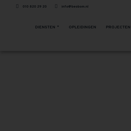
010 820 29 20
info@beobom.nl
DIENSTEN
OPLEIDINGEN
PROJECTEN