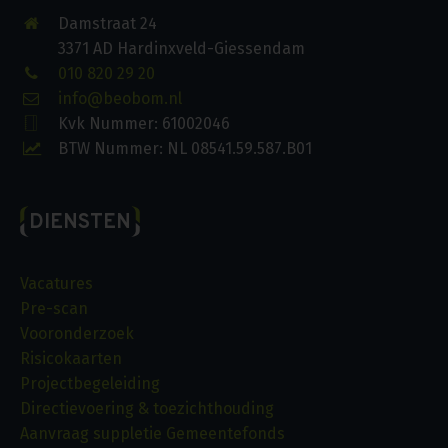
Damstraat 24
3371 AD Hardinxveld-Giessendam
010 820 29 20
info@beobom.nl
Kvk Nummer: 61002046
BTW Nummer: NL 08541.59.587.B01
DIENSTEN
Vacatures
Pre-scan
Vooronderzoek
Risicokaarten
Projectbegeleiding
Directievoering & toezichthouding
Aanvraag suppletie Gemeentefonds