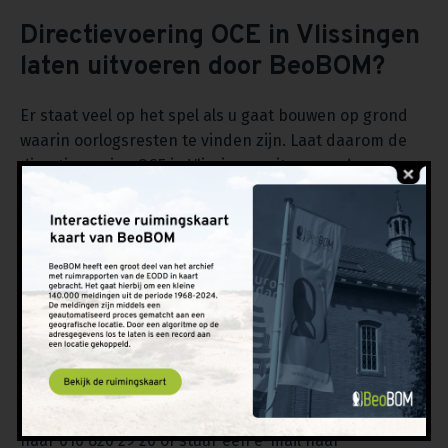
Directievoering OCE in Vlissingen
laten uitvoeren door BeoBOM?
Er staat veel op het spel als u gaat bouwen op grond
waarin oorlogsresten te vinden zijn. Laat daarom de
directievoering OCE in Vlissingen uitvoeren door
BeoBOM. Onze specialisten beschikken over de meest
up-to-date kennis over explosieve oorlogsresten en
zetten de meest moderne technieken in om deze op te
sporen. We zijn ISO 9001- en CS-VROO-gecertificeerd,
wat betekent dat we alle kennis en ervaring in huis
hebben om de vereiste werkzaamheden kundig uit te
voeren en bouwprojecten te ondersteunen bij
explosieven-gerelateerde zaken. Heeft u vragen of wilt
u ons inschakelen voor uw project? Neem dan contact
met ons op via het
contactformulier
op onze site, bel
naar 010 820 29 20 of stuur een e-mail naar