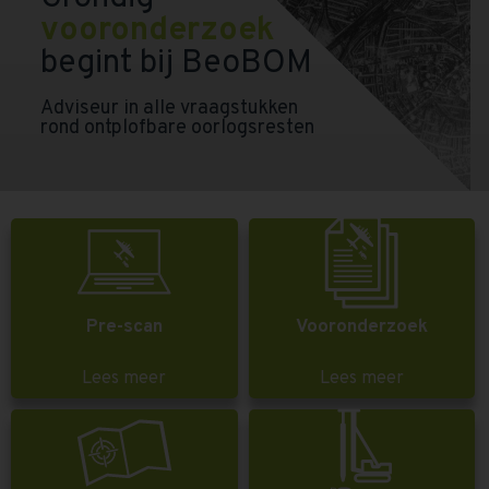
vooronderzoek
begint bij BeoBOM
Adviseur in alle vraagstukken
rond ontplofbare oorlogsresten
Pre-scan
Vooronderzoek
Lees meer
Lees meer