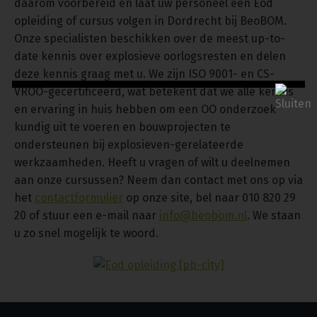
daarom voorbereid en laat uw personeel een Eod
opleiding of cursus volgen in Dordrecht bij BeoBOM.
Onze specialisten beschikken over de meest up-to-
date kennis over explosieve oorlogsresten en delen
deze kennis graag met u. We zijn ISO 9001- en CS-
VROO-gecertificeerd, wat betekent dat we alle kennis
en ervaring in huis hebben om een OO onderzoek
kundig uit te voeren en bouwprojecten te
ondersteunen bij explosieven-gerelateerde
werkzaamheden. Heeft u vragen of wilt u deelnemen
aan onze cursussen? Neem dan contact met ons op via
het
contactformulier
op onze site, bel naar 010 820 29
20 of stuur een e-mail naar
info@beobom.nl
. We staan
u zo snel mogelijk te woord.