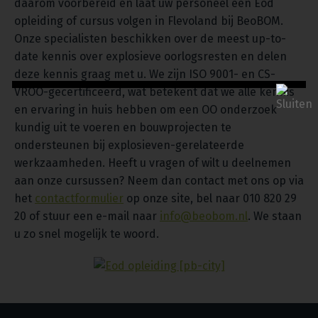
daarom voorbereid en laat uw personeel een Eod
opleiding of cursus volgen in Flevoland bij BeoBOM.
Onze specialisten beschikken over de meest up-to-
date kennis over explosieve oorlogsresten en delen
deze kennis graag met u. We zijn ISO 9001- en CS-
VROO-gecertificeerd, wat betekent dat we alle kennis
en ervaring in huis hebben om een OO onderzoek
kundig uit te voeren en bouwprojecten te
ondersteunen bij explosieven-gerelateerde
werkzaamheden. Heeft u vragen of wilt u deelnemen
aan onze cursussen? Neem dan contact met ons op via
het
contactformulier
op onze site, bel naar 010 820 29
20 of stuur een e-mail naar
info@beobom.nl
. We staan
u zo snel mogelijk te woord.