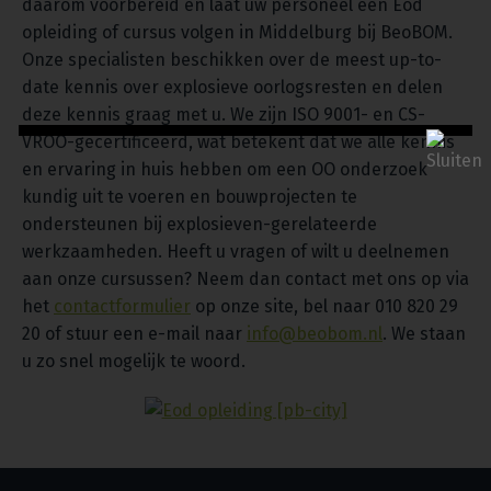
daarom voorbereid en laat uw personeel een Eod
opleiding of cursus volgen in Middelburg bij BeoBOM.
Onze specialisten beschikken over de meest up-to-
date kennis over explosieve oorlogsresten en delen
deze kennis graag met u. We zijn ISO 9001- en CS-
VROO-gecertificeerd, wat betekent dat we alle kennis
en ervaring in huis hebben om een OO onderzoek
kundig uit te voeren en bouwprojecten te
ondersteunen bij explosieven-gerelateerde
werkzaamheden. Heeft u vragen of wilt u deelnemen
aan onze cursussen? Neem dan contact met ons op via
het
contactformulier
op onze site, bel naar 010 820 29
20 of stuur een e-mail naar
info@beobom.nl
. We staan
u zo snel mogelijk te woord.