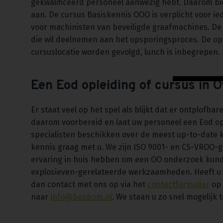
gekwalificeerd personeel aanwezig hebt. Daarom bi
aan. De cursus Basiskennis OOO is verplicht voor i
voor machinisten van beveiligde graafmachines. De 
die wil deelnemen aan het opsporingsproces. De op
cursuslocatie worden gevolgd, lunch is inbegrepen.
Een Eod opleiding of cursus in 
Er staat veel op het spel als blijkt dat er ontplofba
daarom voorbereid en laat uw personeel een Eod opl
specialisten beschikken over de meest up-to-date 
kennis graag met u. We zijn ISO 9001- en CS-VROO-ge
ervaring in huis hebben om een OO onderzoek kundi
explosieven-gerelateerde werkzaamheden. Heeft u 
dan contact met ons op via het
contactformulier
op 
naar
info@beobom.nl
. We staan u zo snel mogelijk 