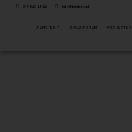
010 820 29 20
info@beobom.nl
DIENSTEN
OPLEIDINGEN
PROJECTEN