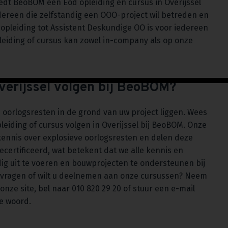
edt BeoBOM een Eod opleiding en cursus in Overijssel
edereen die zelfstandig een OOO-project wil betreden en
opleiding tot Assistent Deskundige OO is voor iedereen
leiding of cursus kan zowel in-company als op onze
Overijssel volgen bij BeoBOM?
re oorlogsresten in de grond van uw project liggen. Wees
eiding of cursus volgen in Overijssel bij BeoBOM. Onze
kennis over explosieve oorlogsresten en delen deze
certificeerd, wat betekent dat we alle kennis en
g uit te voeren en bouwprojecten te ondersteunen bij
vragen of wilt u deelnemen aan onze cursussen? Neem
onze site, bel naar 010 820 29 20 of stuur een e-mail
te woord.