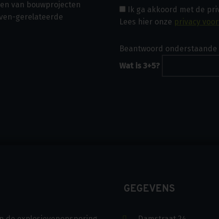
asen van bouwprojecten
Ik ga akkoord met de pr
even-gerelateerde
Lees hier onze
privacy voo
Beantwoord onderstaande 
Wat is 3+5?
GEGEVENS
s in de explosievenopsporing
Damstraat 24