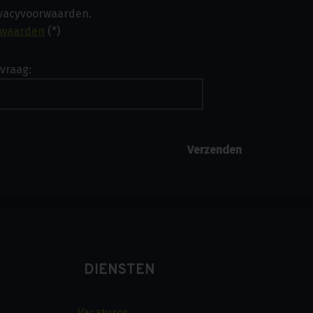
ivacyvoorwaarden.
rwaarden
(*)
vraag:
DIENSTEN
Vacatures