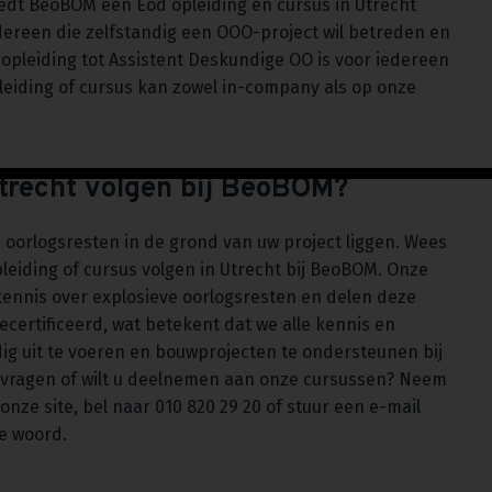
edt BeoBOM een Eod opleiding en cursus in Utrecht
edereen die zelfstandig een OOO-project wil betreden en
opleiding tot Assistent Deskundige OO is voor iedereen
leiding of cursus kan zowel in-company als op onze
Utrecht volgen bij BeoBOM?
re oorlogsresten in de grond van uw project liggen. Wees
eiding of cursus volgen in Utrecht bij BeoBOM. Onze
kennis over explosieve oorlogsresten en delen deze
certificeerd, wat betekent dat we alle kennis en
g uit te voeren en bouwprojecten te ondersteunen bij
vragen of wilt u deelnemen aan onze cursussen? Neem
onze site, bel naar 010 820 29 20 of stuur een e-mail
te woord.