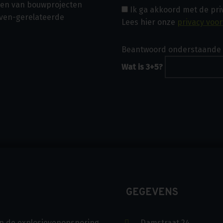
asen van bouwprojecten
Ik ga akkoord met de pr
even-gerelateerde
Lees hier onze
privacy voo
Beantwoord onderstaande 
Wat is 3+5?
GEGEVENS
s in de explosievenopsporing
Damstraat 24