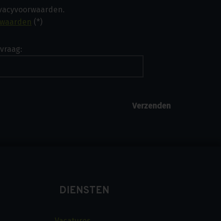
ivacyvoorwaarden.
rwaarden
(*)
vraag:
DIENSTEN
Vacatures