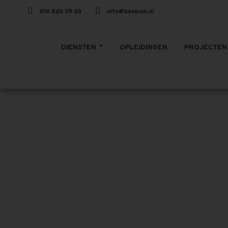
010 820 29 20
info@beobom.nl
DIENSTEN
OPLEIDINGEN
PROJECTEN