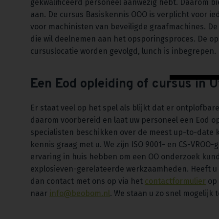
gekwalificeerd personeel aanwezig hebt. Daarom bi
aan. De cursus Basiskennis OOO is verplicht voor i
voor machinisten van beveiligde graafmachines. De 
die wil deelnemen aan het opsporingsproces. De op
cursuslocatie worden gevolgd, lunch is inbegrepen.
Een Eod opleiding of cursus in 
Er staat veel op het spel als blijkt dat er ontplofba
daarom voorbereid en laat uw personeel een Eod opl
specialisten beschikken over de meest up-to-date 
kennis graag met u. We zijn ISO 9001- en CS-VROO-ge
ervaring in huis hebben om een OO onderzoek kundi
explosieven-gerelateerde werkzaamheden. Heeft u 
dan contact met ons op via het
contactformulier
op 
naar
info@beobom.nl
. We staan u zo snel mogelijk 