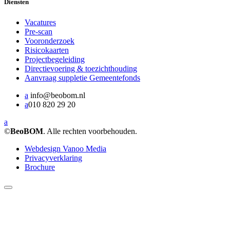
Diensten
Vacatures
Pre-scan
Vooronderzoek
Risicokaarten
Projectbegeleiding
Directievoering & toezichthouding
Aanvraag suppletie Gemeentefonds
a
info@beobom.nl
a
010 820 29 20
a
©
BeoBOM
. Alle rechten voorbehouden.
Webdesign Vanoo Media
Privacyverklaring
Brochure