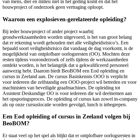
van mens, dier en milieu niet in het geding komt én dat het
bouwproject of onderzoek geen vertraging oploopt.
Waarom een explosieven-gerelateerde opleiding?
Bij ieder bouwproject of ander project waarbij
grondwerkzaamheden worden uitgevoerd, is het van groot belang
dat er rekening wordt gehouden met alle veiligheidsrisico’s. Een
bepaald soort veiligheidsrisico dat vandaag de dag voorkomt, is de
mogelijkheid van ontplofbare oorlogsresten (OO). Mochten deze
resten tijdens vooronderzoek of zelfs tijdens de werkzaamheden
ontdekt worden, is het belangrijk dat u gekwalificeerd personeel
aanwezig hebt. Daarom biedt BeoBOM een Eod opleiding en
cursus in Zeeland aan. De cursus Basiskennis OOO is verplicht
voor iedereen die zelfstandig een OOO-project wil betreden en voor
machinisten van beveiligde graafmachines. De opleiding tot
Assistent Deskundige OO is voor iedereen die wil deelnemen aan
het opsporingsproces. De opleiding of cursus kan zowel in-company
als op onze cursuslocatie worden gevolgd, lunch is inbegrepen.
Een Eod opleiding of cursus in Zeeland volgen bij
BeoBOM?
Er staat veel op het spel als blijkt dat er ontplofbare oorlogsresten in