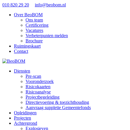
010 820 29 20
info@beobom.nl
Over BeoBOM
Ons team
Certificering
Vacatures
Verbeterpunten melden
Brochure
Ruimingskaart
Contact
Diensten
Pre-scan
Vooronderzoek
Risicokaarten
Risicoanalyse
Projectbegeleiding
Directievoering & toezichthouding
Aanvraag suppletie Gemeentefonds
Opleidingen
Projecten
Achtergrond
Explosieven