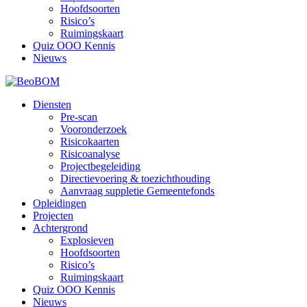
Hoofdsoorten
Risico’s
Ruimingskaart
Quiz OOO Kennis
Nieuws
Diensten
Pre-scan
Vooronderzoek
Risicokaarten
Risicoanalyse
Projectbegeleiding
Directievoering & toezichthouding
Aanvraag suppletie Gemeentefonds
Opleidingen
Projecten
Achtergrond
Explosieven
Hoofdsoorten
Risico’s
Ruimingskaart
Quiz OOO Kennis
Nieuws