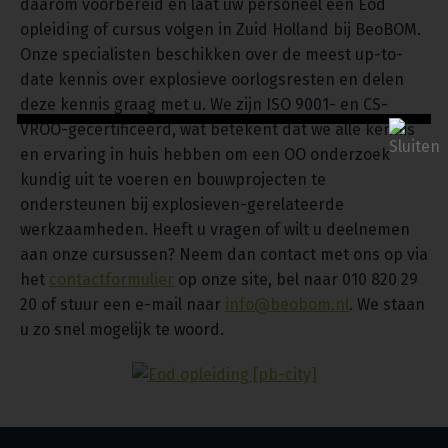
daarom voorbereid en laat uw personeel een Eod
opleiding of cursus volgen in Zuid Holland bij BeoBOM.
Onze specialisten beschikken over de meest up-to-
date kennis over explosieve oorlogsresten en delen
deze kennis graag met u. We zijn ISO 9001- en CS-
VROO-gecertificeerd, wat betekent dat we alle kennis
en ervaring in huis hebben om een OO onderzoek
kundig uit te voeren en bouwprojecten te
ondersteunen bij explosieven-gerelateerde
werkzaamheden. Heeft u vragen of wilt u deelnemen
aan onze cursussen? Neem dan contact met ons op via
het
contactformulier
op onze site, bel naar 010 820 29
20 of stuur een e-mail naar
info@beobom.nl
. We staan
u zo snel mogelijk te woord.