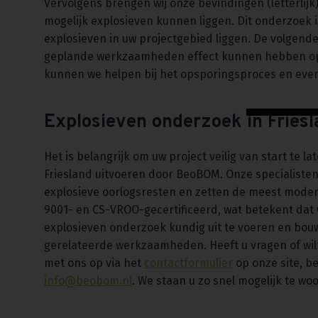
Vervolgens brengen wij onze bevindingen (letterlijk
mogelijk explosieven kunnen liggen. Dit onderzoek i
explosieven in uw projectgebied liggen. De volgende
geplande werkzaamheden effect kunnen hebben op d
kunnen we helpen bij het opsporingsproces en eve
Explosieven onderzoek in Fries
Het is belangrijk om uw project veilig van start te 
Friesland uitvoeren door BeoBOM. Onze specialiste
explosieve oorlogsresten en zetten de meest moder
9001- en CS-VROO-gecertificeerd, wat betekent dat 
explosieven onderzoek kundig uit te voeren en bou
gerelateerde werkzaamheden. Heeft u vragen of wil
met ons op via het
contactformulier
op onze site, be
info@beobom.nl
. We staan u zo snel mogelijk te wo