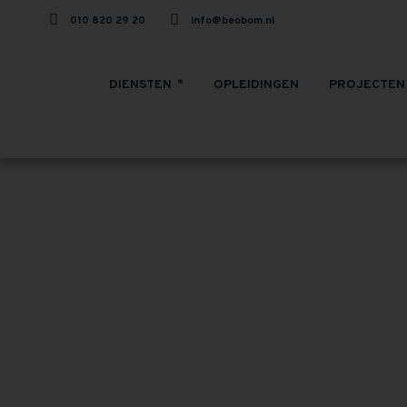
010 820 29 20
info@beobom.nl
DIENSTEN
OPLEIDINGEN
PROJECTEN