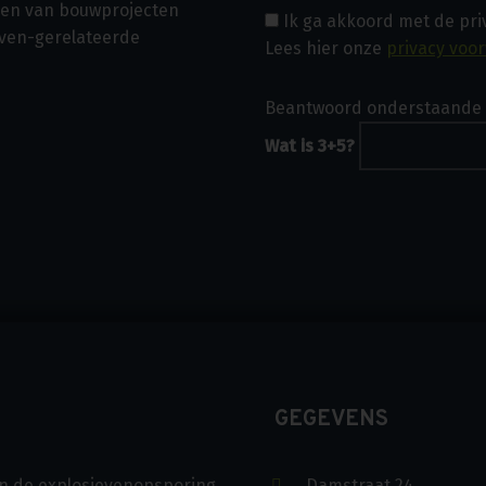
asen van bouwprojecten
Ik ga akkoord met de pr
even-gerelateerde
Lees hier onze
privacy voo
Beantwoord onderstaande 
Wat is 3+5?
GEGEVENS
s in de explosievenopsporing
Damstraat 24