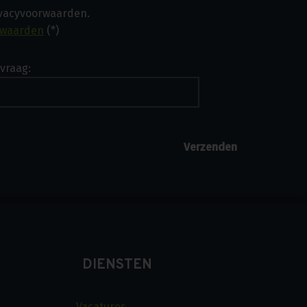
ivacyvoorwaarden.
rwaarden
(*)
vraag:
DIENSTEN
Vacatures