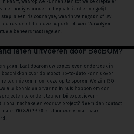
) in kaart, waarop we kunnen zien tot welke diepte er
s niet nodig wanneer al bepaald is of er mogelijk
 stap is een risicoanalyse, waarin we nagaan of uw
e resten of dat deze beperkt blijven. Vervolgens
ntuele beheersmaatregelen.
land laten uitvoeren door BeoBOM?
laten gaan. Laat daarom uw explosieven onderzoek in
n beschikken over de meest up-to-date kennis over
ne technieken in om deze op te sporen. We zijn ISO
we alle kennis en ervaring in huis hebben om een
wprojecten te ondersteunen bij explosieven-
t u ons inschakelen voor uw project? Neem dan contact
l naar 010 820 29 20 of stuur een e-mail naar
ord.