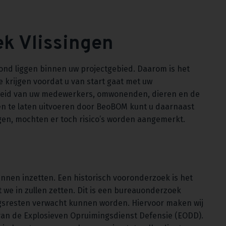
k Vlissingen
rond liggen binnen uw projectgebied. Daarom is het
e krijgen voordat u van start gaat met uw
heid van uw medewerkers, omwonenden, dieren en de
en te laten uitvoeren door BeoBOM kunt u daarnaast
agen, mochten er toch risico’s worden aangemerkt.
unnen inzetten. Een historisch vooronderzoek is het
 we in zullen zetten. Dit is een bureauonderzoek
logsresten verwacht kunnen worden. Hiervoor maken wij
van de Explosieven Opruimingsdienst Defensie (EODD).