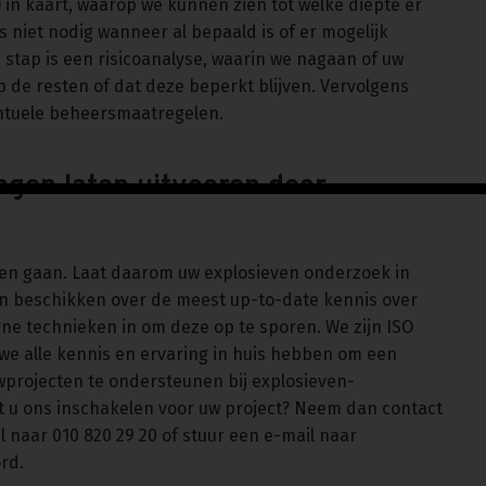
) in kaart, waarop we kunnen zien tot welke diepte er
s niet nodig wanneer al bepaald is of er mogelijk
 stap is een risicoanalyse, waarin we nagaan of uw
e resten of dat deze beperkt blijven. Vervolgens
ntuele beheersmaatregelen.
ngen laten uitvoeren door
laten gaan. Laat daarom uw explosieven onderzoek in
en beschikken over de meest up-to-date kennis over
ne technieken in om deze op te sporen. We zijn ISO
we alle kennis en ervaring in huis hebben om een
wprojecten te ondersteunen bij explosieven-
t u ons inschakelen voor uw project? Neem dan contact
l naar 010 820 29 20 of stuur een e-mail naar
ord.