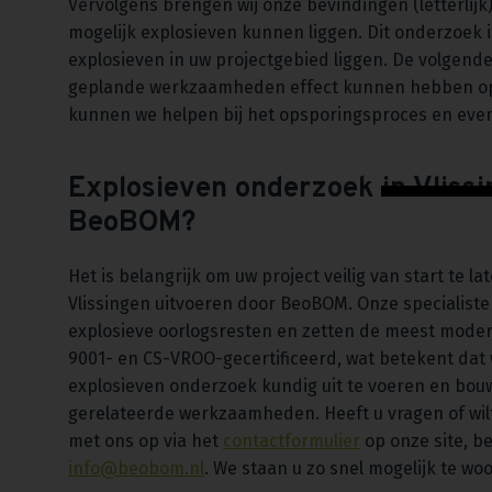
Vervolgens brengen wij onze bevindingen (letterlijk
mogelijk explosieven kunnen liggen. Dit onderzoek i
explosieven in uw projectgebied liggen. De volgende
geplande werkzaamheden effect kunnen hebben op d
kunnen we helpen bij het opsporingsproces en eve
Explosieven onderzoek in Vlissi
BeoBOM?
Het is belangrijk om uw project veilig van start te 
Vlissingen uitvoeren door BeoBOM. Onze specialist
explosieve oorlogsresten en zetten de meest moder
9001- en CS-VROO-gecertificeerd, wat betekent dat 
explosieven onderzoek kundig uit te voeren en bou
gerelateerde werkzaamheden. Heeft u vragen of wil
met ons op via het
contactformulier
op onze site, be
info@beobom.nl
. We staan u zo snel mogelijk te wo