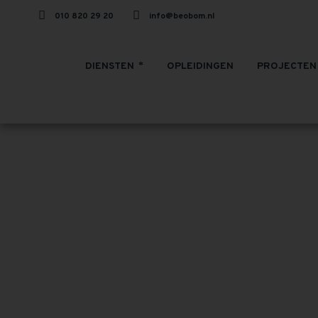
010 820 29 20
info@beobom.nl
DIENSTEN
OPLEIDINGEN
PROJECTEN