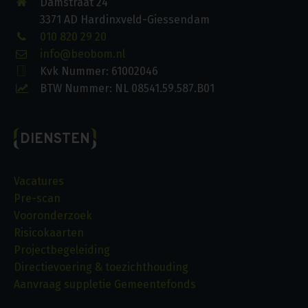
Damstraat 24
3371 AD Hardinxveld-Giessendam
010 820 29 20
info@beobom.nl
Kvk Nummer: 61002046
BTW Nummer: NL 08541.59.587.B01
DIENSTEN
Vacatures
Pre-scan
Vooronderzoek
Risicokaarten
Projectbegeleiding
Directievoering & toezichthouding
Aanvraag suppletie Gemeentefonds