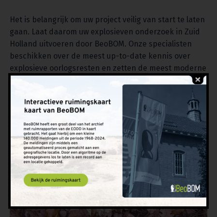
Het is belangrijk om uw project veilig van start te laten
gaan. Laat daarom uw explosieven onderzoek in Zuid
Holland uitvoeren door BeoBOM. Onze specialisten
beschikken over de meest up-to-date kennis over
explosieve oorlogsresten en zetten de meest moderne
technieken in om deze op te sporen. We zijn ISO 9001-
en CS-VROO-gecertificeerd, wat betekent dat we alle
kennis en ervaring in huis hebben om een explosieven
onderzoek kundig uit te voeren en bouwprojecten te
ondersteunen bij explosieven-gerelateerde
werkzaamheden. Heeft u vragen of wilt u ons
inschakelen voor uw project? Neem dan contact met
ons op via het
contactformulier
op onze site, bel naar
010 820 29 20 of stuur een e-mail naar
info@beobom.nl
. We staan u zo snel mogelijk te woord.