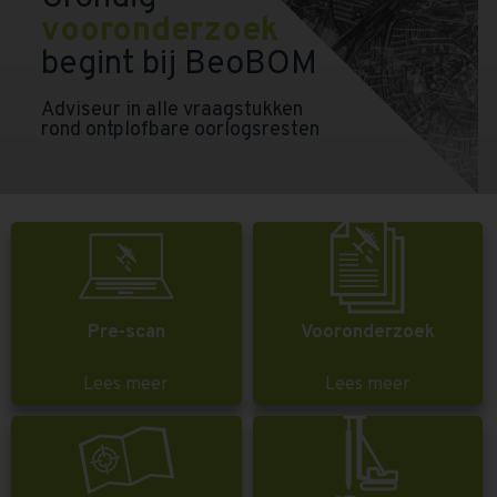
vooronderzoek
begint bij BeoBOM
Adviseur in alle vraagstukken
rond ontplofbare oorlogsresten
Pre-scan
Vooronderzoek
Lees meer
Lees meer