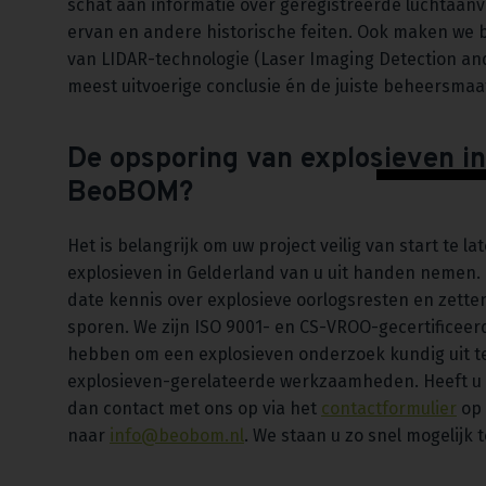
schat aan informatie over geregistreerde luchtaanv
ervan en andere historische feiten. Ook maken we b
van LIDAR-technologie (Laser Imaging Detection an
meest uitvoerige conclusie én de juiste beheersmaat
De opsporing van explosieven in
BeoBOM?
Het is belangrijk om uw project veilig van start te
explosieven in Gelderland van u uit handen nemen.
date kennis over explosieve oorlogsresten en zett
sporen. We zijn ISO 9001- en CS-VROO-gecertificeerd
hebben om een explosieven onderzoek kundig uit t
explosieven-gerelateerde werkzaamheden. Heeft u v
dan contact met ons op via het
contactformulier
op 
naar
info@beobom.nl
. We staan u zo snel mogelijk 