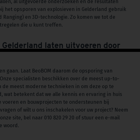
allen, al uitgevoerde onderzoeken en de resultaten
ij het opsporen van explosieven in Gelderland gebruik
d Ranging) en 3D-technologie. Zo komen we tot de
regelen die u kunt treffen.
 Gelderland laten uitvoeren door
 laten gaan. Laat BeoBOM daarom de opsporing van
 Onze specialisten beschikken over de meest up-to-
en de meest moderne technieken in om deze op te
, wat betekent dat we alle kennis en ervaring in huis
e voeren en bouwprojecten te ondersteunen bij
ragen of wilt u ons inschakelen voor uw project? Neem
onze site, bel naar 010 820 29 20 of stuur een e-mail
te woord.