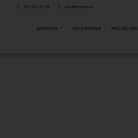
010 820 29 20
info@beobom.nl
DIENSTEN
OPLEIDINGEN
PROJECTEN