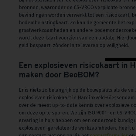
bronnen, waaronder de CS-VROO verplichte bronnen
bevindingen worden verwerkt tot een risicokaart, b
bodembelastingkaart. Zo kan de gemeente het expl
graafwerkzaamheden en andere bodemonderzoeken b
wordt deze kaart voorzien van een update. Hierdoor bl
geld bespaart, zónder in te leveren op veiligheid.
Een explosieven risicokaart in 
maken door BeoBOM?
Er is niets zo belangrijk op de bouwplaats als de ve
explosieven risicokaart in Hardinxveld-Giessendam
over de meest up-to-date kennis over explosieve o
om deze op te sporen. We zijn ISO 9001- en CS-VROO
ervaring in huis hebben om een onderzoek kundig u
explosieven-gerelateerde werkzaamheden. Heeft u v
dan contact met ons op via het
contactformulier
op 