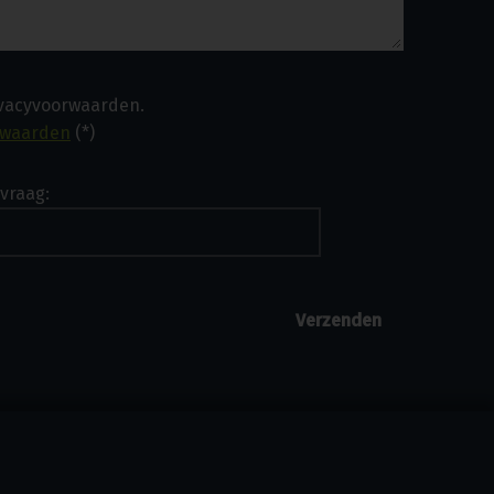
ivacyvoorwaarden.
rwaarden
(*)
vraag: