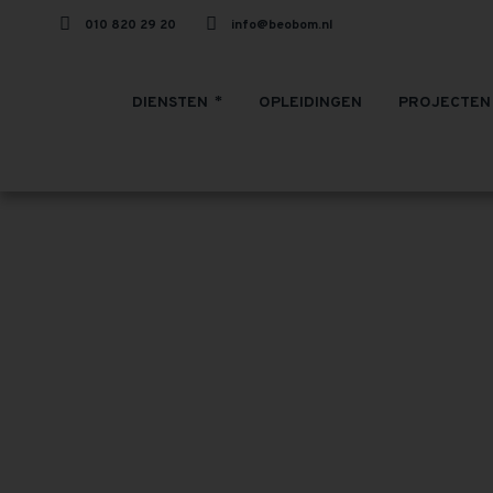
010 820 29 20
info@beobom.nl
DIENSTEN
OPLEIDINGEN
PROJECTEN