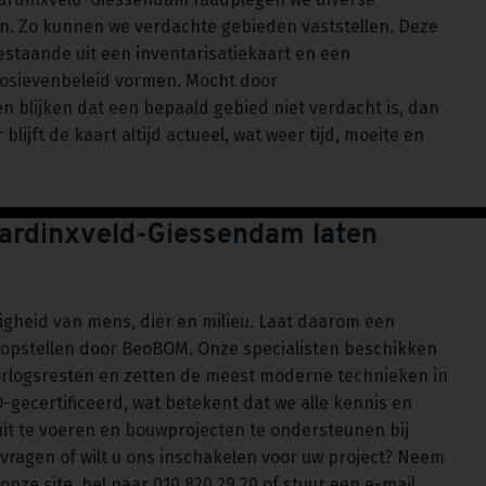
. Zo kunnen we verdachte gebieden vaststellen. Deze
estaande uit een inventarisatiekaart en een
osievenbeleid vormen. Mocht door
lijken dat een bepaald gebied niet verdacht is, dan
ijft de kaart altijd actueel, wat weer tijd, moeite en
Hardinxveld-Giessendam laten
iligheid van mens, dier en milieu. Laat daarom een
 opstellen door BeoBOM. Onze specialisten beschikken
orlogsresten en zetten de meest moderne technieken in
-gecertificeerd, wat betekent dat we alle kennis en
it te voeren en bouwprojecten te ondersteunen bij
ragen of wilt u ons inschakelen voor uw project? Neem
onze site, bel naar 010 820 29 20 of stuur een e-mail