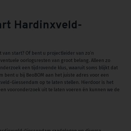
art Hardinxveld-
van start? Of bent u projectleider van zo’n
entuele oorlogsresten van groot belang. Alleen zo
onderzoek een tijdrovende klus, waaruit soms blijkt dat
om bent u bij BeoBOM aan het juiste adres voor een
veld-Giessendam op te laten stellen. Hierdoor is het
 een vooronderzoek uit te laten voeren én kunnen we de
n Hardinxveld-Giessendam raadplegen we diverse