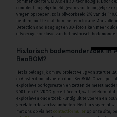
bommenkaarten, LIDAR en 3D-technologie. Door de
compleet mogelijk beeld geven van de mogelijke e
vragen oproepen; zo is bijvoorbeeld 2% van de 140.
hebben, niet te matchen met een locatie. Aanvulle
Detection and Ranging) en 3D-foto’s kan meer duid
uitvoerige conclusie van het historisch bodemonde
Historisch bodemonderzoek in 
BeoBOM?
Het is belangrijk om uw project veilig van start te
in Amsterdam uitvoeren door BeoBOM. Onze special
explosieve oorlogsresten en zetten de meest moder
9001- en CS-VROO-gecertificeerd, wat betekent dat 
explosieven onderzoek kundig uit te voeren en bou
gerelateerde werkzaamheden. Heeft u vragen of wil
met ons op via het
contactformulier
op onze site, be