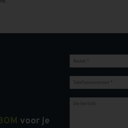
ord.
BOM
voor je