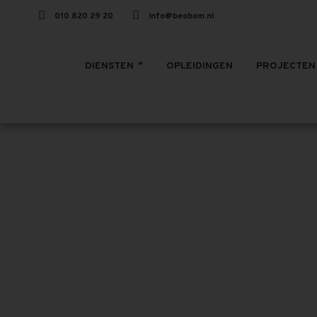
010 820 29 20
info@beobom.nl
DIENSTEN
OPLEIDINGEN
PROJECTEN