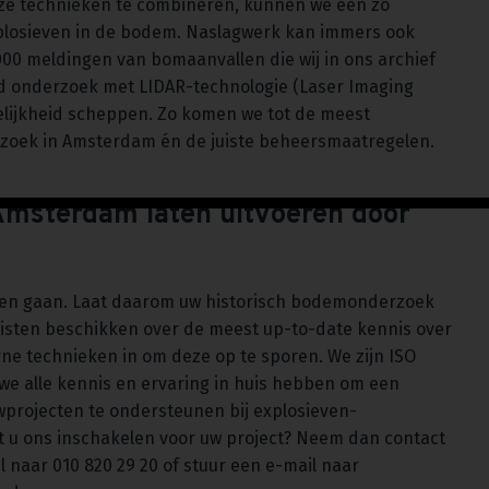
ze technieken te combineren, kunnen we een zo
xplosieven in de bodem. Naslagwerk kan immers ook
000 meldingen van bomaanvallen die wij in ons archief
nd onderzoek met LIDAR-technologie (Laser Imaging
elijkheid scheppen. Zo komen we tot de meest
rzoek in Amsterdam én de juiste beheersmaatregelen.
Amsterdam laten uitvoeren door
 laten gaan. Laat daarom uw historisch bodemonderzoek
isten beschikken over de meest up-to-date kennis over
ne technieken in om deze op te sporen. We zijn ISO
we alle kennis en ervaring in huis hebben om een
wprojecten te ondersteunen bij explosieven-
t u ons inschakelen voor uw project? Neem dan contact
l naar 010 820 29 20 of stuur een e-mail naar