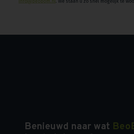
info@beobom.nl
. We staan u zo snel mogelijk te wo
Benieuwd naar wat
Beo