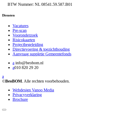
BTW Nummer: NL 08541.59.587.B01
Diensten
Vacatures
Pre-scan
Vooronderzoek
Risicokaarten
Projectbegeleiding
Directievoering & toezichthouding
Aanvraag suppletie Gemeentefonds
a
info@beobom.nl
a
010 820 29 20
a
©
BeoBOM
. Alle rechten voorbehouden.
Webdesign Vanoo Media
Privacyverklaring
Brochure