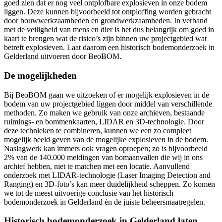
goed zien dat er nog veel ontplofbare explosieven in onze bodem
liggen. Deze kunnen bijvoorbeeld tot ontploffing worden gebracht
door bouwwerkzaamheden en grondwerkzaamheden. In verband
met de veiligheid van mens en dier is het dus belangrijk om goed in
kaart te brengen wat de risico’s zijn binnen uw projectgebied wat
betreft explosieven. Laat daarom een historisch bodemonderzoek in
Gelderland uitvoeren door BeoBOM.
De mogelijkheden
Bij BeoBOM gaan we uitzoeken of er mogelijk explosieven in de
bodem van uw projectgebied liggen door middel van verschillende
methoden. Zo maken we gebruik van onze archieven, bestaande
ruimings- en bommenkaarten, LIDAR en 3D-technologie. Door
deze technieken te combineren, kunnen we een zo compleet
mogelijk beeld geven van de mogelijke explosieven in de bodem.
Naslagwerk kan immers ook vragen oproepen; zo is bijvoorbeeld
2% van de 140.000 meldingen van bomaanvallen die wij in ons
archief hebben, niet te matchen met een locatie. Aanvullend
onderzoek met LIDAR-technologie (Laser Imaging Detection and
Ranging) en 3D-foto’s kan meer duidelijkheid scheppen. Zo komen
we tot de meest uitvoerige conclusie van het historisch
bodemonderzoek in Gelderland én de juiste beheersmaatregelen.
Historisch bodemonderzoek in Gelderland laten