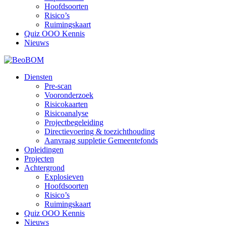
Hoofdsoorten
Risico’s
Ruimingskaart
Quiz OOO Kennis
Nieuws
Diensten
Pre-scan
Vooronderzoek
Risicokaarten
Risicoanalyse
Projectbegeleiding
Directievoering & toezichthouding
Aanvraag suppletie Gemeentefonds
Opleidingen
Projecten
Achtergrond
Explosieven
Hoofdsoorten
Risico’s
Ruimingskaart
Quiz OOO Kennis
Nieuws