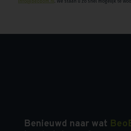
info@beobom.nl
. We staan u zo snel mogelijk te wo
Benieuwd naar wat
Beo