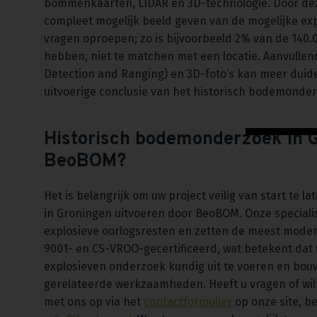
bommenkaarten, LIDAR en 3D-technologie. Door de
compleet mogelijk beeld geven van de mogelijke e
vragen oproepen; zo is bijvoorbeeld 2% van de 140.
hebben, niet te matchen met een locatie. Aanvulle
Detection and Ranging) en 3D-foto’s kan meer duid
uitvoerige conclusie van het historisch bodemonde
Historisch bodemonderzoek in G
BeoBOM?
Het is belangrijk om uw project veilig van start te
in Groningen uitvoeren door BeoBOM. Onze speciali
explosieve oorlogsresten en zetten de meest moder
9001- en CS-VROO-gecertificeerd, wat betekent dat 
explosieven onderzoek kundig uit te voeren en bou
gerelateerde werkzaamheden. Heeft u vragen of wil
met ons op via het
contactformulier
op onze site, be