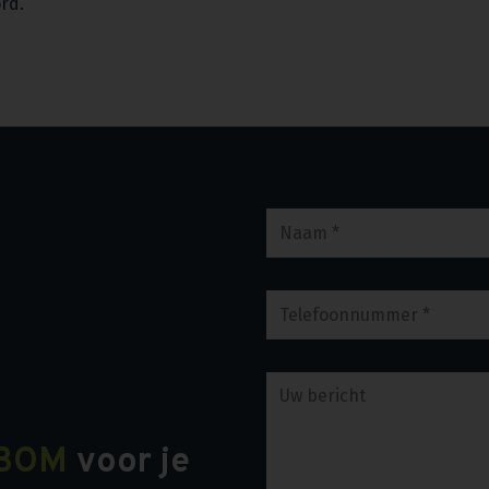
ord.
BOM
voor je