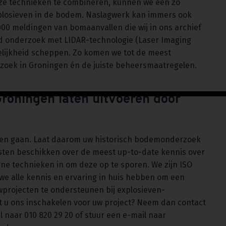
ze technieken te combineren, kunnen we een zo
xplosieven in de bodem. Naslagwerk kan immers ook
000 meldingen van bomaanvallen die wij in ons archief
nd onderzoek met LIDAR-technologie (Laser Imaging
elijkheid scheppen. Zo komen we tot de meest
rzoek in Groningen én de juiste beheersmaatregelen.
roningen laten uitvoeren door
 laten gaan. Laat daarom uw historisch bodemonderzoek
sten beschikken over de meest up-to-date kennis over
ne technieken in om deze op te sporen. We zijn ISO
we alle kennis en ervaring in huis hebben om een
wprojecten te ondersteunen bij explosieven-
t u ons inschakelen voor uw project? Neem dan contact
l naar 010 820 29 20 of stuur een e-mail naar