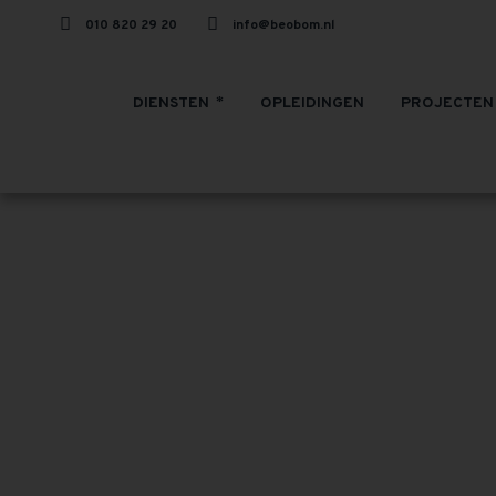
010 820 29 20
info@beobom.nl
DIENSTEN
OPLEIDINGEN
PROJECTEN