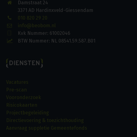
Damstraat 24
3371 AD Hardinxveld-Giessendam
010 820 29 20
info@beobom.nl
Kvk Nummer: 61002046
BTW Nummer: NL 08541.59.587.B01
DIENSTEN
Vacatures
Pre-scan
Vooronderzoek
Risicokaarten
Projectbegeleiding
Directievoering & toezichthouding
Aanvraag suppletie Gemeentefonds