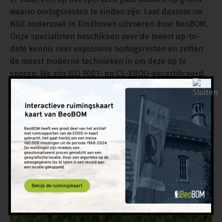
waarin oorlogsresten te vinden zijn. Laat daarom uw
NGE onderzoek in Eindhoven uitvoeren door BeoBOM.
Onze specialisten beschikken over de meest up-to-
date kennis over explosieve oorlogsresten en zetten
de meest moderne technieken in om deze op te
sporen. We zijn ISO 9001- en CS-VROO-gecertificeerd,
wat betekent dat we alle kennis en ervaring in huis
hebben om een NGE onderzoek kundig uit te voeren
en bouwprojecten te ondersteunen bij explosieven-
gerelateerde werkzaamheden. Heeft u vragen of wilt u
ons inschakelen voor uw project? Neem dan contact
met ons op via het
contactformulier
op onze site, bel
naar 010 820 29 20 of stuur een e-mail naar
info@beobom.nl
. We staan u zo snel mogelijk te woord.