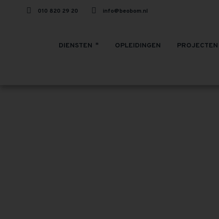
010 820 29 20
info@beobom.nl
DIENSTEN
OPLEIDINGEN
PROJECTEN