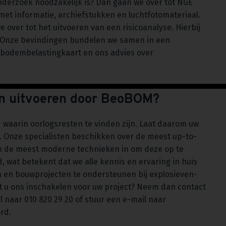
r onderzoek noodzakelijk is? Dan gaan we over tot NGE
et informatie, archiefstukken en luchtfotomateriaal.
over tot het uitvoeren van een risicoanalyse. Hierbij
d. Onze bevindingen bundelen we samen in een
 bodembelastingkaart en ons advies over
en uitvoeren door BeoBOM?
d waarin oorlogsresten te vinden zijn. Laat daarom uw
 Onze specialisten beschikken over de meest up-to-
en de meest moderne technieken in om deze op te
, wat betekent dat we alle kennis en ervaring in huis
 en bouwprojecten te ondersteunen bij explosieven-
t u ons inschakelen voor uw project? Neem dan contact
l naar 010 820 29 20 of stuur een e-mail naar
ord.