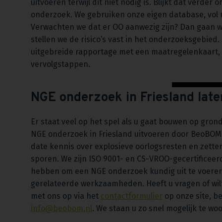
uitvoeren terwijl dit niet nodig is. Blijkt dat verde
onderzoek. We gebruiken onze eigen database, vol m
Verwachten we dat er OO aanwezig zijn? Dan gaan we 
stellen we de risico’s vast in het onderzoeksgebie
uitgebreide rapportage met een maatregelenkaart,
vervolgstappen.
NGE onderzoek in Friesland lat
Er staat veel op het spel als u gaat bouwen op gron
NGE onderzoek in Friesland uitvoeren door BeoBOM.
date kennis over explosieve oorlogsresten en zett
sporen. We zijn ISO 9001- en CS-VROO-gecertificeerd
hebben om een NGE onderzoek kundig uit te voeren
gerelateerde werkzaamheden. Heeft u vragen of wil
met ons op via het
contactformulier
op onze site, be
info@beobom.nl
. We staan u zo snel mogelijk te wo