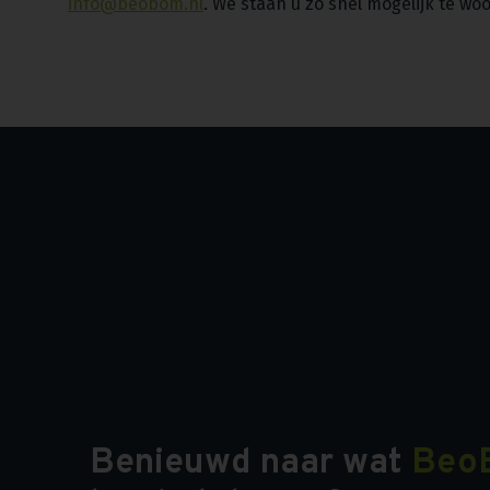
info@beobom.nl
. We staan u zo snel mogelijk te wo
Benieuwd naar wat
Beo