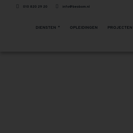
010 820 29 20
info@beobom.nl
DIENSTEN
OPLEIDINGEN
PROJECTEN