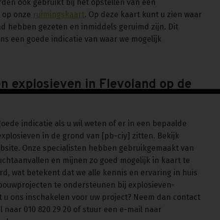
rden ook gebruikt bij het opstellen van een
j op onze
ruimingskaart
. Op deze kaart kunt u zien waar
nd hebben gezeten en inmiddels geruimd zijn. Dit
ons een goede indicatie van waar we mogelijk
en explosieven in Flevoland op de
goede indicatie als u wil weten of er in een bepaalde
plosieven in de grond van [pb-ciy] zitten. Bekijk
bsite. Onze specialisten hebben gebruikgemaakt van
chtaanvallen en mijnen zo goed mogelijk in kaart te
d, wat betekent dat we alle kennis en ervaring in huis
bouwprojecten te ondersteunen bij explosieven-
t u ons inschakelen voor uw project? Neem dan contact
l naar 010 820 29 20 of stuur een e-mail naar