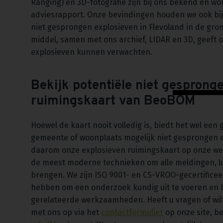
Ranging) en 3D-fotografie zijn bij ons bekend en wo
adviesrapport. Onze bevindingen houden we ook bi
niet gesprongen explosieven in Flevoland in de gro
middel, samen met ons archief, LIDAR en 3D, geeft 
explosieven kunnen verwachten.
Bekijk potentiële niet gesprong
ruimingskaart van BeoBOM
Hoewel de kaart nooit volledig is, biedt het wel een 
gemeente of woonplaats mogelijk niet gesprongen ex
daarom onze explosieven ruimingskaart op onze we
de meest moderne technieken om alle meldingen, lu
brengen. We zijn ISO 9001- en CS-VROO-gecertificeer
hebben om een onderzoek kundig uit te voeren en 
gerelateerde werkzaamheden. Heeft u vragen of wil
met ons op via het
contactformulier
op onze site, be