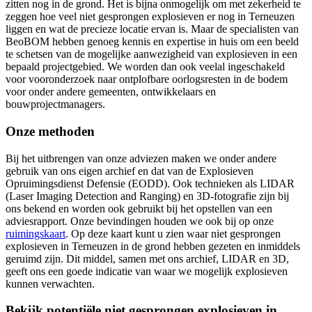
zitten nog in de grond. Het is bijna onmogelijk om met zekerheid te
zeggen hoe veel niet gesprongen explosieven er nog in Terneuzen
liggen en wat de precieze locatie ervan is. Maar de specialisten van
BeoBOM hebben genoeg kennis en expertise in huis om een beeld
te schetsen van de mogelijke aanwezigheid van explosieven in een
bepaald projectgebied. We worden dan ook veelal ingeschakeld
voor vooronderzoek naar ontplofbare oorlogsresten in de bodem
voor onder andere gemeenten, ontwikkelaars en
bouwprojectmanagers.
Onze methoden
Bij het uitbrengen van onze adviezen maken we onder andere
gebruik van ons eigen archief en dat van de Explosieven
Opruimingsdienst Defensie (EODD). Ook technieken als LIDAR
(Laser Imaging Detection and Ranging) en 3D-fotografie zijn bij
ons bekend en worden ook gebruikt bij het opstellen van een
adviesrapport. Onze bevindingen houden we ook bij op onze
ruimingskaart
. Op deze kaart kunt u zien waar niet gesprongen
explosieven in Terneuzen in de grond hebben gezeten en inmiddels
geruimd zijn. Dit middel, samen met ons archief, LIDAR en 3D,
geeft ons een goede indicatie van waar we mogelijk explosieven
kunnen verwachten.
Bekijk potentiële niet gesprongen explosieven in