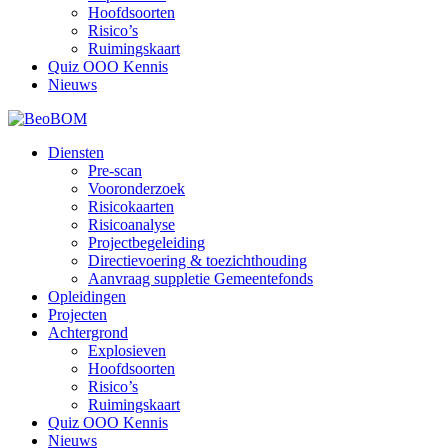
Hoofdsoorten
Risico’s
Ruimingskaart
Quiz OOO Kennis
Nieuws
Diensten
Pre-scan
Vooronderzoek
Risicokaarten
Risicoanalyse
Projectbegeleiding
Directievoering & toezichthouding
Aanvraag suppletie Gemeentefonds
Opleidingen
Projecten
Achtergrond
Explosieven
Hoofdsoorten
Risico’s
Ruimingskaart
Quiz OOO Kennis
Nieuws