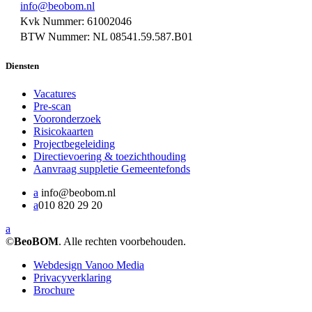
info@beobom.nl
Kvk Nummer: 61002046
BTW Nummer: NL 08541.59.587.B01
Diensten
Vacatures
Pre-scan
Vooronderzoek
Risicokaarten
Projectbegeleiding
Directievoering & toezichthouding
Aanvraag suppletie Gemeentefonds
a
info@beobom.nl
a
010 820 29 20
a
©
BeoBOM
. Alle rechten voorbehouden.
Webdesign Vanoo Media
Privacyverklaring
Brochure