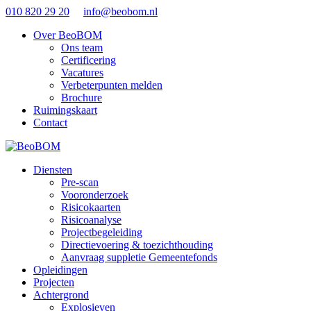
010 820 29 20
info@beobom.nl
Over BeoBOM
Ons team
Certificering
Vacatures
Verbeterpunten melden
Brochure
Ruimingskaart
Contact
Diensten
Pre-scan
Vooronderzoek
Risicokaarten
Risicoanalyse
Projectbegeleiding
Directievoering & toezichthouding
Aanvraag suppletie Gemeentefonds
Opleidingen
Projecten
Achtergrond
Explosieven