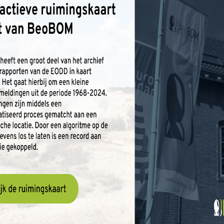
eld als qua tijd. Daarom voeren we altijd eerst een
kunnen we voorkomen dat u een OCE onderzoek laat
r onderzoek noodzakelijk is? Dan gaan we over tot OCE
et informatie, archiefstukken en luchtfotomateriaal.
over tot het uitvoeren van een risicoanalyse. Hierbij
d. Onze bevindingen bundelen we samen in een
 bodembelastingkaart en ons advies over
ten uitvoeren door BeoBOM?
d waarin oorlogsresten te vinden zijn. Laat daarom uw
. Onze specialisten beschikken over de meest up-to-
en de meest moderne technieken in om deze op te
, wat betekent dat we alle kennis en ervaring in huis
 en bouwprojecten te ondersteunen bij explosieven-
t u ons inschakelen voor uw project? Neem dan contact