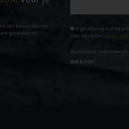
BOM
voor je
asen van bouwprojecten
Ik ga akkoord met de pr
even-gerelateerde
Lees hier onze
privacy voo
Beantwoord onderstaande 
Wat is 3+5?