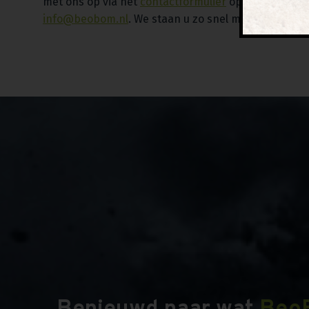
met ons op via het
contactformulier
op onze site, be
info@beobom.nl
. We staan u zo snel mogelijk te wo