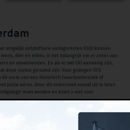
erdam
aar mogelijk ontplofbare oorlogsresten (OO) kunnen
mens, dier en milieu, is het belangrijk om er zeker van
emers en omwonenden. En als er wel OO aanwezig zijn,
t deze resten geruimd zijn. Voor gedegen OCE
 de vorm van een historisch (voor)onderzoek of
t juiste adres. Door dit onderzoek vooraf uit te laten
 stilgelegd moet worden en komt u niet voor