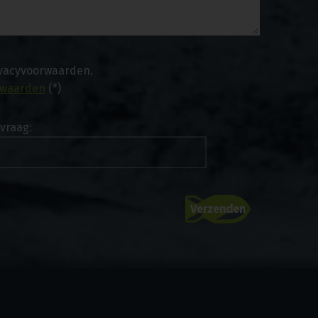
ivacyvoorwaarden.
rwaarden
(*)
vraag: