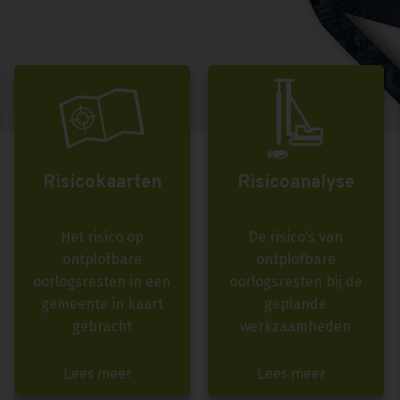
Risicokaarten
Risicoanalyse
Het risico op
De risico’s van
ontplofbare
ontplofbare
oorlogsresten in een
oorlogsresten bij de
gemeente in kaart
geplande
gebracht
werkzaamheden
Lees meer
Lees meer