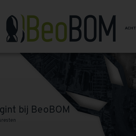
ACH
gint bij BeoBOM
sresten