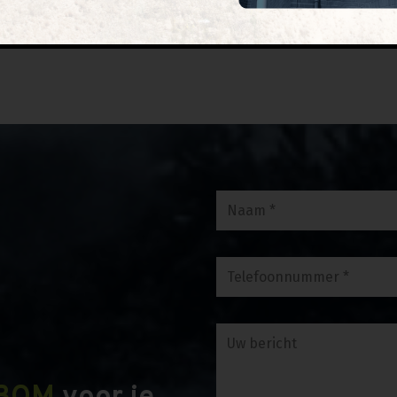
l naar 010 820 29 20 of stuur een e-mail naar
ord.