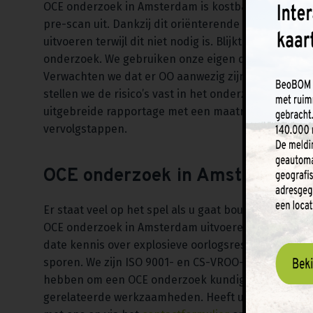
OCE onderzoek in Amsterdam is kostbaar, zowel qua g
pre-scan uit. Dankzij dit oriënterende onderzoek 
uitvoeren terwijl dit niet nodig is. Blijkt dat verde
onderzoek. We gebruiken onze eigen database, vol m
Verwachten we dat er OO aanwezig zijn? Dan gaan we 
stellen we de risico’s vast in het onderzoeksgebie
uitgebreide rapportage met een maatregelenkaart,
vervolgstappen.
OCE onderzoek in Amsterdam la
Er staat veel op het spel als u gaat bouwen op gron
OCE onderzoek in Amsterdam uitvoeren door BeoBOM
date kennis over explosieve oorlogsresten en zett
sporen. We zijn ISO 9001- en CS-VROO-gecertificeerd
hebben om een OCE onderzoek kundig uit te voeren
gerelateerde werkzaamheden. Heeft u vragen of wil