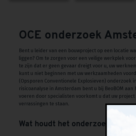
OCE onderzoek Amst
Bent u leider van een bouwproject op een locatie w
liggen? Om te zorgen voor een veilige werkplek voor 
te zijn dat er geen gevaar dreigt voor u, uw werkn
kunt u niet beginnen met uw werkzaamheden voorda
(Opsporen Conventionele Explosieven) onderzoek in
risicoanalyse in Amsterdam bent u bij BeoBOM aan he
voeren door specialisten voorkomt u dat uw project
verrassingen te staan.
Wat houdt het onderzoek in?