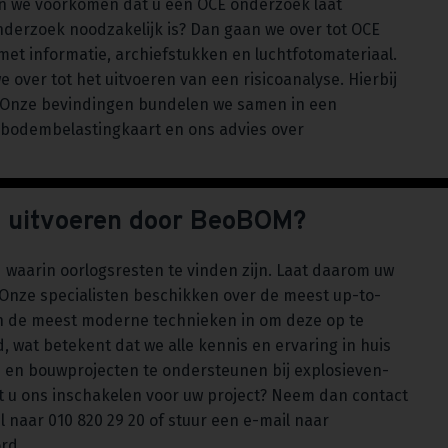
en we voorkomen dat u een OCE onderzoek laat
r onderzoek noodzakelijk is? Dan gaan we over tot OCE
et informatie, archiefstukken en luchtfotomateriaal.
over tot het uitvoeren van een risicoanalyse. Hierbij
d. Onze bevindingen bundelen we samen in een
 bodembelastingkaart en ons advies over
n uitvoeren door BeoBOM?
d waarin oorlogsresten te vinden zijn. Laat daarom uw
Onze specialisten beschikken over de meest up-to-
en de meest moderne technieken in om deze op te
, wat betekent dat we alle kennis en ervaring in huis
 en bouwprojecten te ondersteunen bij explosieven-
t u ons inschakelen voor uw project? Neem dan contact
l naar 010 820 29 20 of stuur een e-mail naar
ord.