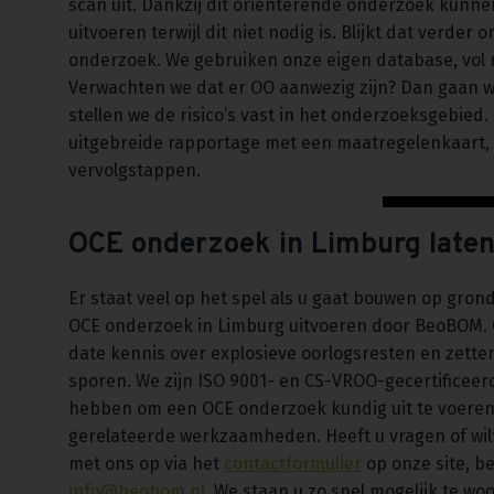
scan uit. Dankzij dit oriënterende onderzoek kunn
uitvoeren terwijl dit niet nodig is. Blijkt dat verde
onderzoek. We gebruiken onze eigen database, vol m
Verwachten we dat er OO aanwezig zijn? Dan gaan we 
stellen we de risico’s vast in het onderzoeksgebie
uitgebreide rapportage met een maatregelenkaart,
vervolgstappen.
OCE onderzoek in Limburg late
Er staat veel op het spel als u gaat bouwen op gron
OCE onderzoek in Limburg uitvoeren door BeoBOM. 
date kennis over explosieve oorlogsresten en zett
sporen. We zijn ISO 9001- en CS-VROO-gecertificeerd
hebben om een OCE onderzoek kundig uit te voeren
gerelateerde werkzaamheden. Heeft u vragen of wil
met ons op via het
contactformulier
op onze site, be
info@beobom.nl
. We staan u zo snel mogelijk te wo