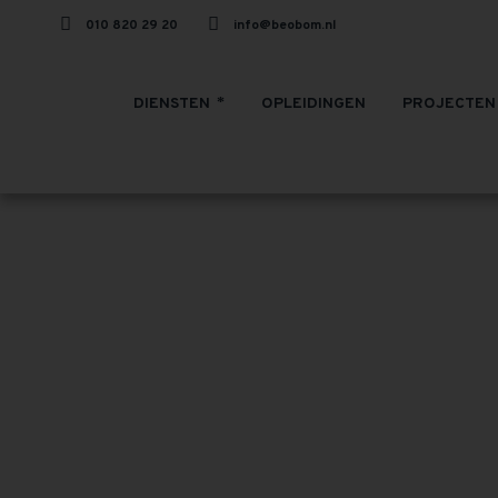
010 820 29 20
info@beobom.nl
DIENSTEN
OPLEIDINGEN
PROJECTEN