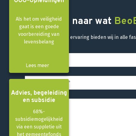
OOO-Opleidingen
Benieuwd naar wat
Beo
Als het om veiligheid
gaat is een goede
voorbereiding van
Met onze kennis en ervaring bieden wij in alle 
levensbelang
Lees meer
Advies, begeleiding
en subsidie
68%-
subsidiemogelijkheid
via een suppletie uit
het gemeentefonds