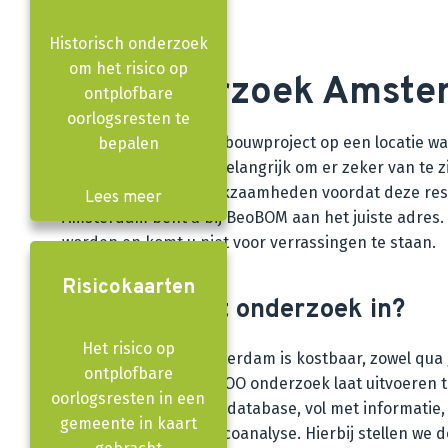
Historisch onderzoek
om het risico op
OO onderzoek Amste
ontplofbare
oorlogsresten te
Bent u leider van een bouwproject op een locatie w
bepalen
dier en milieu, is het belangrijk om er zeker van te
beginnen met uw werkzaamheden voordat deze resten
Lees meer
Amsterdam bent u bij BeoBOM aan het juiste adres. D
worden en komt u niet voor verrassingen te staan.
Risicokaarten
Wat houdt het onderzoek in?
Het risico op
OO onderzoek in Amsterdam is kostbaar, zowel qua g
ontplofbare
voorkomen dat u een OO onderzoek laat uitvoeren ter
oorlogsresten in een
gebruiken onze eigen database, vol met informatie,
gemeente in kaart
uitvoeren van een risicoanalyse. Hierbij stellen w