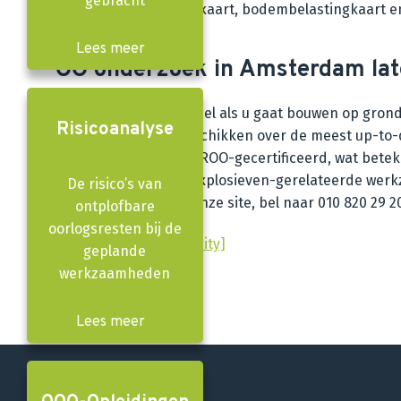
gebracht
met een maatregelenkaart, bodembelastingkaart en
Lees meer
OO onderzoek in Amsterdam lat
Er staat veel op het spel als u gaat bouwen op gr
Risicoanalyse
Onze specialisten beschikken over de meest up-to-
zijn ISO 9001- en CS-VROO-gecertificeerd, wat bete
te ondersteunen bij explosieven-gerelateerde werkz
De risico’s van
contactformulier
op onze site, bel naar 010 820 29 2
ontplofbare
oorlogsresten bij de
geplande
werkzaamheden
Lees meer