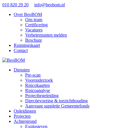
010 820 29 20
info@beobom.nl
Over BeoBOM
Ons team
Certificering
Vacatures
Verbeterpunten melden
Brochure
Ruimingskaart
Contact
Diensten
Pre-scan
Vooronderzoek
Risicokaarten
Risicoanalyse
Projectbegeleiding
Directievoering & toezichthouding
Aanvraag suppletie Gemeentefonds
Opleidingen
Projecten
Achtergrond
Explosieven