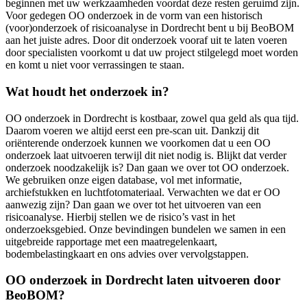
beginnen met uw werkzaamheden voordat deze resten geruimd zijn.
Voor gedegen OO onderzoek in de vorm van een historisch
(voor)onderzoek of risicoanalyse in Dordrecht bent u bij BeoBOM
aan het juiste adres. Door dit onderzoek vooraf uit te laten voeren
door specialisten voorkomt u dat uw project stilgelegd moet worden
en komt u niet voor verrassingen te staan.
Wat houdt het onderzoek in?
OO onderzoek in Dordrecht is kostbaar, zowel qua geld als qua tijd.
Daarom voeren we altijd eerst een pre-scan uit. Dankzij dit
oriënterende onderzoek kunnen we voorkomen dat u een OO
onderzoek laat uitvoeren terwijl dit niet nodig is. Blijkt dat verder
onderzoek noodzakelijk is? Dan gaan we over tot OO onderzoek.
We gebruiken onze eigen database, vol met informatie,
archiefstukken en luchtfotomateriaal. Verwachten we dat er OO
aanwezig zijn? Dan gaan we over tot het uitvoeren van een
risicoanalyse. Hierbij stellen we de risico’s vast in het
onderzoeksgebied. Onze bevindingen bundelen we samen in een
uitgebreide rapportage met een maatregelenkaart,
bodembelastingkaart en ons advies over vervolgstappen.
OO onderzoek in Dordrecht laten uitvoeren door
BeoBOM?