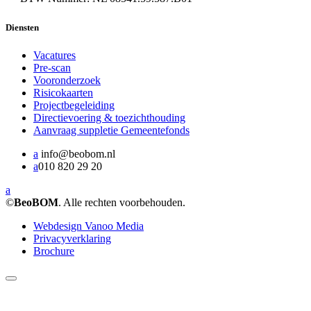
Diensten
Vacatures
Pre-scan
Vooronderzoek
Risicokaarten
Projectbegeleiding
Directievoering & toezichthouding
Aanvraag suppletie Gemeentefonds
a
info@beobom.nl
a
010 820 29 20
a
©
BeoBOM
. Alle rechten voorbehouden.
Webdesign Vanoo Media
Privacyverklaring
Brochure