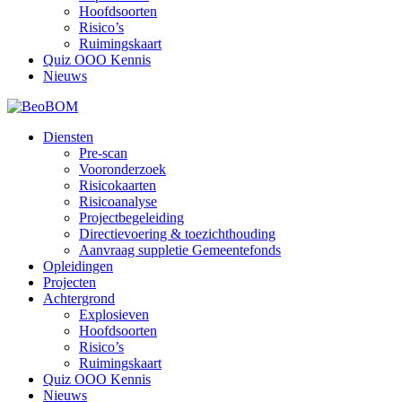
Hoofdsoorten
Risico’s
Ruimingskaart
Quiz OOO Kennis
Nieuws
Diensten
Pre-scan
Vooronderzoek
Risicokaarten
Risicoanalyse
Projectbegeleiding
Directievoering & toezichthouding
Aanvraag suppletie Gemeentefonds
Opleidingen
Projecten
Achtergrond
Explosieven
Hoofdsoorten
Risico’s
Ruimingskaart
Quiz OOO Kennis
Nieuws