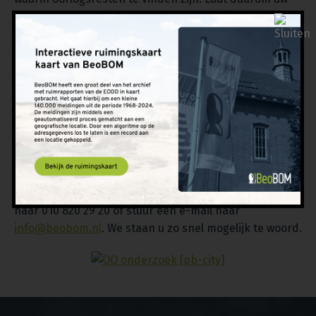
OO onderzoek in Heerlen uitvoeren door BeoBOM.
Onze specialisten beschikken over de meest up-to-
date kennis over explosieve oorlogsresten en zetten
de meest moderne technieken in om deze op te
sporen. We zijn ISO 9001- en CS-VROO-gecertificeerd,
wat betekent dat we alle kennis en ervaring in huis
hebben om een OO onderzoek kundig uit te voeren en
bouwprojecten te ondersteunen bij explosieven-
gerelateerde werkzaamheden. Heeft u vragen of wilt u
ons inschakelen voor uw project? Neem dan contact
met ons op via het
contactformulier
op onze site, bel
naar 010 820 29 20 of stuur een e-mail naar
info@beobom.nl
. We staan u zo snel mogelijk te woord.