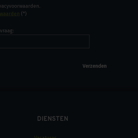
ivacyvoorwaarden.
rwaarden
(*)
vraag:
DIENSTEN
Vacatures