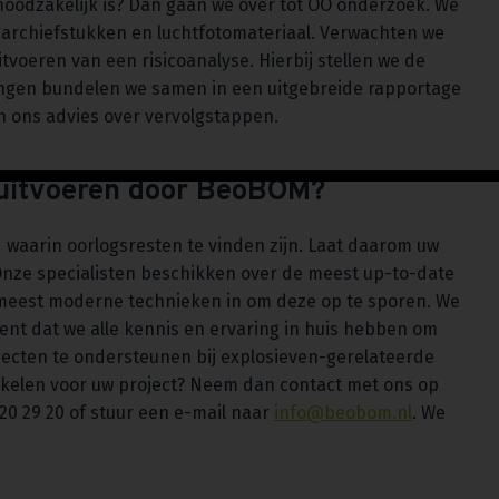
ek noodzakelijk is? Dan gaan we over tot OO onderzoek. We
 archiefstukken en luchtfotomateriaal. Verwachten we
tvoeren van een risicoanalyse. Hierbij stellen we de
dingen bundelen we samen in een uitgebreide rapportage
 ons advies over vervolgstappen.
 uitvoeren door BeoBOM?
d waarin oorlogsresten te vinden zijn. Laat daarom uw
nze specialisten beschikken over de meest up-to-date
 meest moderne technieken in om deze op te sporen. We
ent dat we alle kennis en ervaring in huis hebben om
ecten te ondersteunen bij explosieven-gerelateerde
akelen voor uw project? Neem dan contact met ons op
820 29 20 of stuur een e-mail naar
info@beobom.nl
. We