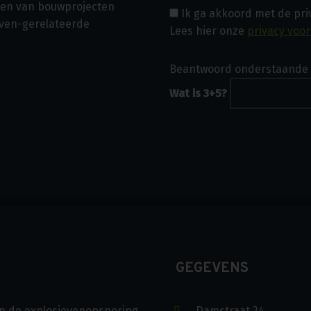
asen van bouwprojecten
Ik ga akkoord met de pr
even-gerelateerde
Lees hier onze
privacy voo
Beantwoord onderstaande 
Wat is 3+5?
GEGEVENS
s in de explosievenopsporing
Damstraat 24