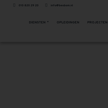
010 820 29 20
info@beobom.nl
DIENSTEN
OPLEIDINGEN
PROJECTEN