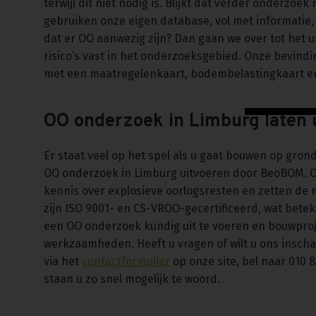
terwijl dit niet nodig is. Blijkt dat verder onderzo
gebruiken onze eigen database, vol met informatie,
dat er OO aanwezig zijn? Dan gaan we over tot het ui
risico’s vast in het onderzoeksgebied. Onze bevin
met een maatregelenkaart, bodembelastingkaart en
OO onderzoek in Limburg laten
Er staat veel op het spel als u gaat bouwen op gron
OO onderzoek in Limburg uitvoeren door BeoBOM. O
kennis over explosieve oorlogsresten en zetten de
zijn ISO 9001- en CS-VROO-gecertificeerd, wat betek
een OO onderzoek kundig uit te voeren en bouwproj
werkzaamheden. Heeft u vragen of wilt u ons insch
via het
contactformulier
op onze site, bel naar 010 
staan u zo snel mogelijk te woord.