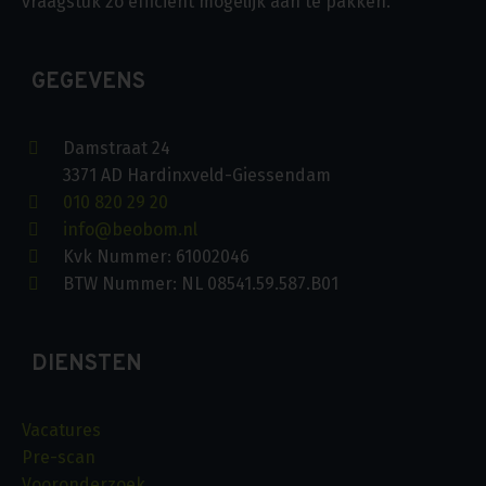
vraagstuk zo efficiënt mogelijk aan te pakken.
GEGEVENS
Damstraat 24
3371 AD Hardinxveld-Giessendam
010 820 29 20
info@beobom.nl
Kvk Nummer: 61002046
BTW Nummer: NL 08541.59.587.B01
DIENSTEN
Vacatures
Pre-scan
Vooronderzoek