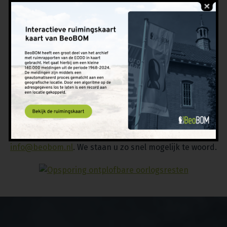
meest up-to-date kennis over explosieve
oorlogsresten en zetten de meest moderne
technieken in om deze op te sporen. We zijn ISO 9001-
en CS-VROO-gecertificeerd, wat betekent dat we alle
kennis en ervaring in huis hebben om een explosieven
onderzoek kundig uit te voeren en bouwprojecten te
ondersteunen bij explosieven-gerelateerde
werkzaamheden. Heeft u vragen of wilt u ons
inschakelen voor uw project? Neem dan contact met
ons op via het
contactformulier
op onze site, bel naar
010 820 29 20 of stuur een e-mail naar
info@beobom.nl
. We staan u zo snel mogelijk te woord.