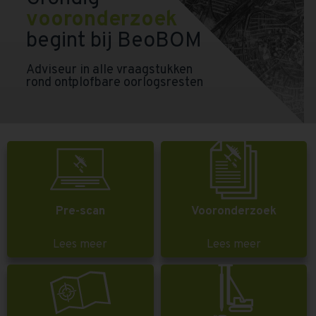
vooronderzoek
begint bij BeoBOM
Adviseur in alle vraagstukken
rond ontplofbare oorlogsresten
Pre-scan
Vooronderzoek
Lees meer
Lees meer