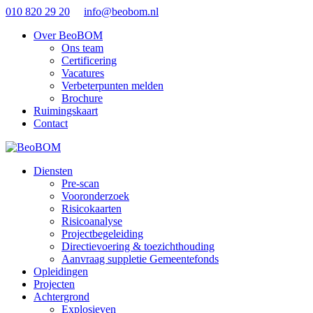
010 820 29 20
info@beobom.nl
Over BeoBOM
Ons team
Certificering
Vacatures
Verbeterpunten melden
Brochure
Ruimingskaart
Contact
Diensten
Pre-scan
Vooronderzoek
Risicokaarten
Risicoanalyse
Projectbegeleiding
Directievoering & toezichthouding
Aanvraag suppletie Gemeentefonds
Opleidingen
Projecten
Achtergrond
Explosieven