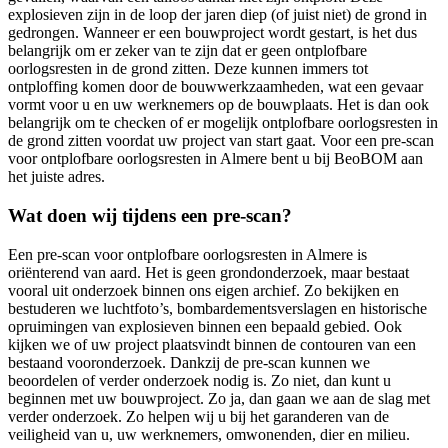
explosieven zijn in de loop der jaren diep (of juist niet) de grond in
gedrongen. Wanneer er een bouwproject wordt gestart, is het dus
belangrijk om er zeker van te zijn dat er geen ontplofbare
oorlogsresten in de grond zitten. Deze kunnen immers tot
ontploffing komen door de bouwwerkzaamheden, wat een gevaar
vormt voor u en uw werknemers op de bouwplaats. Het is dan ook
belangrijk om te checken of er mogelijk ontplofbare oorlogsresten in
de grond zitten voordat uw project van start gaat. Voor een pre-scan
voor ontplofbare oorlogsresten in Almere bent u bij BeoBOM aan
het juiste adres.
Wat doen wij tijdens een pre-scan?
Een pre-scan voor ontplofbare oorlogsresten in Almere is
oriënterend van aard. Het is geen grondonderzoek, maar bestaat
vooral uit onderzoek binnen ons eigen archief. Zo bekijken en
bestuderen we luchtfoto’s, bombardementsverslagen en historische
opruimingen van explosieven binnen een bepaald gebied. Ook
kijken we of uw project plaatsvindt binnen de contouren van een
bestaand vooronderzoek. Dankzij de pre-scan kunnen we
beoordelen of verder onderzoek nodig is. Zo niet, dan kunt u
beginnen met uw bouwproject. Zo ja, dan gaan we aan de slag met
verder onderzoek. Zo helpen wij u bij het garanderen van de
veiligheid van u, uw werknemers, omwonenden, dier en milieu.