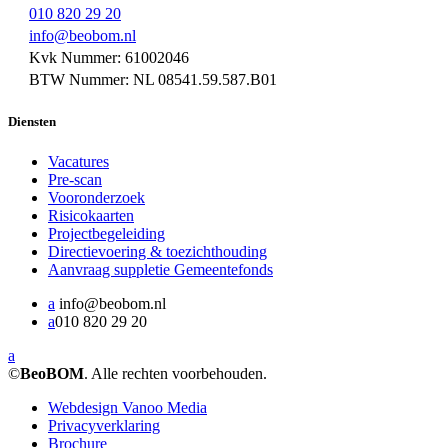
010 820 29 20
info@beobom.nl
Kvk Nummer: 61002046
BTW Nummer: NL 08541.59.587.B01
Diensten
Vacatures
Pre-scan
Vooronderzoek
Risicokaarten
Projectbegeleiding
Directievoering & toezichthouding
Aanvraag suppletie Gemeentefonds
a
info@beobom.nl
a
010 820 29 20
a
©
BeoBOM
. Alle rechten voorbehouden.
Webdesign Vanoo Media
Privacyverklaring
Brochure