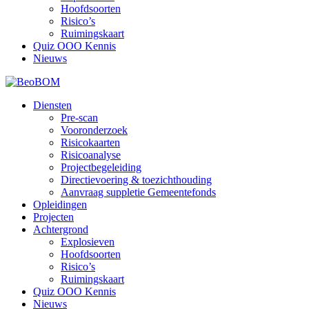
Hoofdsoorten
Risico’s
Ruimingskaart
Quiz OOO Kennis
Nieuws
Diensten
Pre-scan
Vooronderzoek
Risicokaarten
Risicoanalyse
Projectbegeleiding
Directievoering & toezichthouding
Aanvraag suppletie Gemeentefonds
Opleidingen
Projecten
Achtergrond
Explosieven
Hoofdsoorten
Risico’s
Ruimingskaart
Quiz OOO Kennis
Nieuws