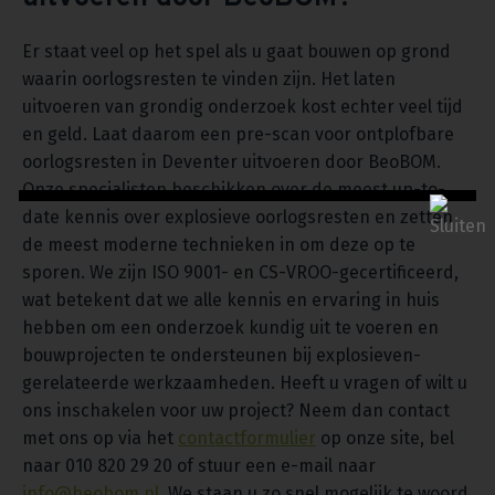
Er staat veel op het spel als u gaat bouwen op grond
waarin oorlogsresten te vinden zijn. Het laten
uitvoeren van grondig onderzoek kost echter veel tijd
en geld. Laat daarom een pre-scan voor ontplofbare
oorlogsresten in Deventer uitvoeren door BeoBOM.
Onze specialisten beschikken over de meest up-to-
date kennis over explosieve oorlogsresten en zetten
de meest moderne technieken in om deze op te
sporen. We zijn ISO 9001- en CS-VROO-gecertificeerd,
wat betekent dat we alle kennis en ervaring in huis
hebben om een onderzoek kundig uit te voeren en
bouwprojecten te ondersteunen bij explosieven-
gerelateerde werkzaamheden. Heeft u vragen of wilt u
ons inschakelen voor uw project? Neem dan contact
met ons op via het
contactformulier
op onze site, bel
naar 010 820 29 20 of stuur een e-mail naar
info@beobom.nl
. We staan u zo snel mogelijk te woord.