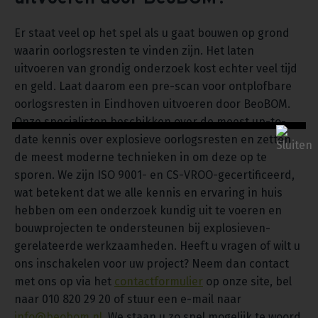
Er staat veel op het spel als u gaat bouwen op grond
waarin oorlogsresten te vinden zijn. Het laten
uitvoeren van grondig onderzoek kost echter veel tijd
en geld. Laat daarom een pre-scan voor ontplofbare
oorlogsresten in Eindhoven uitvoeren door BeoBOM.
Onze specialisten beschikken over de meest up-to-
date kennis over explosieve oorlogsresten en zetten
de meest moderne technieken in om deze op te
sporen. We zijn ISO 9001- en CS-VROO-gecertificeerd,
wat betekent dat we alle kennis en ervaring in huis
hebben om een onderzoek kundig uit te voeren en
bouwprojecten te ondersteunen bij explosieven-
gerelateerde werkzaamheden. Heeft u vragen of wilt u
ons inschakelen voor uw project? Neem dan contact
met ons op via het
contactformulier
op onze site, bel
naar 010 820 29 20 of stuur een e-mail naar
info@beobom.nl
. We staan u zo snel mogelijk te woord.