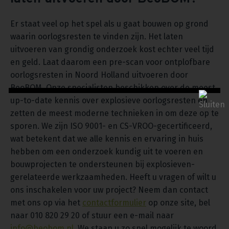
Er staat veel op het spel als u gaat bouwen op grond
waarin oorlogsresten te vinden zijn. Het laten
uitvoeren van grondig onderzoek kost echter veel tijd
en geld. Laat daarom een pre-scan voor ontplofbare
oorlogsresten in Noord Holland uitvoeren door
BeoBOM. Onze specialisten beschikken over de meest
up-to-date kennis over explosieve oorlogsresten en
zetten de meest moderne technieken in om deze op te
sporen. We zijn ISO 9001- en CS-VROO-gecertificeerd,
wat betekent dat we alle kennis en ervaring in huis
hebben om een onderzoek kundig uit te voeren en
bouwprojecten te ondersteunen bij explosieven-
gerelateerde werkzaamheden. Heeft u vragen of wilt u
ons inschakelen voor uw project? Neem dan contact
met ons op via het
contactformulier
op onze site, bel
naar 010 820 29 20 of stuur een e-mail naar
info@beobom.nl
. We staan u zo snel mogelijk te woord.