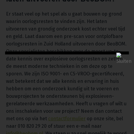
Er staat veel op het spel als u gaat bouwen op grond
waarin oorlogsresten te vinden zijn. Het laten
uitvoeren van grondig onderzoek kost echter veel tijd
en geld. Laat daarom een pre-scan voor ontplofbare
oorlogsresten in Zuid Holland uitvoeren door BeoBOM.
Onze specialisten beschikken over de meest up-to-
date kennis over explosieve oorlogsresten en zetten
de meest moderne technieken in om deze op te
sporen. We zijn ISO 9001- en CS-VROO-gecertificeerd,
wat betekent dat we alle kennis en ervaring in huis
hebben om een onderzoek kundig uit te voeren en
bouwprojecten te ondersteunen bij explosieven-
gerelateerde werkzaamheden. Heeft u vragen of wilt u
ons inschakelen voor uw project? Neem dan contact
met ons op via het
contactformulier
op onze site, bel
naar 010 820 29 20 of stuur een e-mail naar
info@beobom.nl
. We staan u zo snel mogelijk te woord.