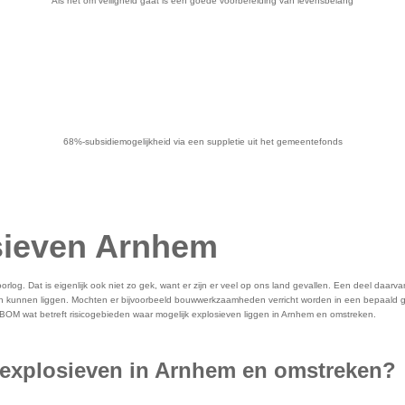
Als het om veiligheid gaat is een goede voorbereiding van levensbelang
68%-subsidiemogelijkheid via een suppletie uit het gemeentefonds
sieven Arnhem
rlog. Dat is eigenlijk ook niet zo gek, want er zijn er veel op ons land gevallen. Een deel daar
en kunnen liggen. Mochten er bijvoorbeeld bouwwerkzaamheden verricht worden in een bepaald geb
BOM wat betreft risicogebieden waar mogelijk explosieven liggen in Arnhem en omstreken.
ft explosieven in Arnhem en omstreken?