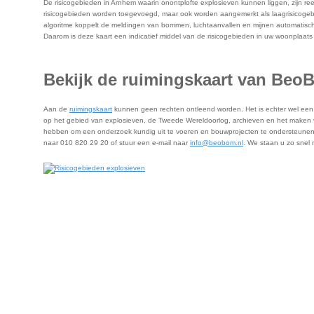
De risicogebieden in Arnhem waarin onontplofte explosieven kunnen liggen, zijn r
risicogebieden worden toegevoegd, maar ook worden aangemerkt als laagrisicogebi
algoritme koppelt de meldingen van bommen, luchtaanvallen en mijnen automatisch 
Daarom is deze kaart een indicatief middel van de risicogebieden in uw woonplaat
Bekijk de ruimingskaart van Be
Aan de
ruimingskaart
kunnen geen rechten ontleend worden. Het is echter wel een i
op het gebied van explosieven, de Tweede Wereldoorlog, archieven en het maken va
hebben om een onderzoek kundig uit te voeren en bouwprojecten te ondersteunen b
naar 010 820 29 20 of stuur een e-mail naar
info@beobom.nl
. We staan u zo snel 