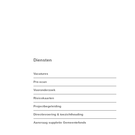
Diensten
Vacatures
Pre-scan
Vooronderzoek
Risicokaarten
Projectbegeleiding
Directievoering & toezichthouding
Aanvraag suppletie Gemeentefonds