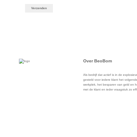
Over BeoBom
Als bedrijf dat actief is in de explos
gesteld voor iedere klant het volgende
werkplek, het besparen van geld en h
met de klant en ieder vraagstuk zo eff