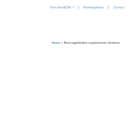
Over BeoBOM
Ruimingskaart
Contact
Home
»
Risicogebieden explosieven Arnhem