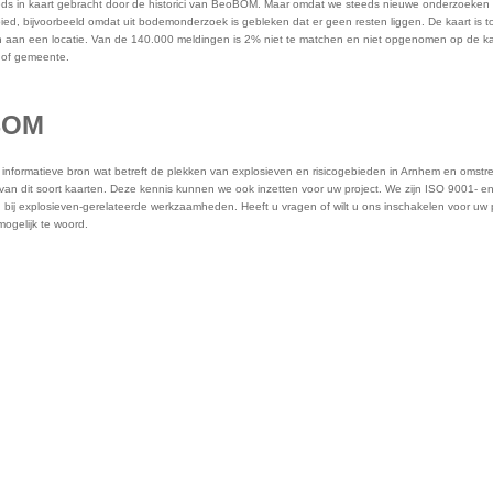
eeds in kaart gebracht door de historici van BeoBOM. Maar omdat we steeds nieuwe onderzoeken b
ed, bijvoorbeeld omdat uit bodemonderzoek is gebleken dat er geen resten liggen. De kaart is 
aan een locatie. Van de 140.000 meldingen is 2% niet te matchen en niet opgenomen op de kaart,
s of gemeente.
oBOM
nformatieve bron wat betreft de plekken van explosieven en risicogebieden in Arnhem en omstre
n dit soort kaarten. Deze kennis kunnen we ook inzetten voor uw project. We zijn ISO 9001- en 
ij explosieven-gerelateerde werkzaamheden. Heeft u vragen of wilt u ons inschakelen voor uw
mogelijk te woord.