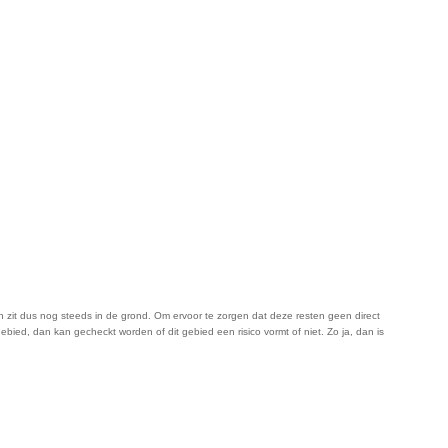
van zit dus nog steeds in de grond. Om ervoor te zorgen dat deze resten geen direct
ied, dan kan gecheckt worden of dit gebied een risico vormt of niet. Zo ja, dan is