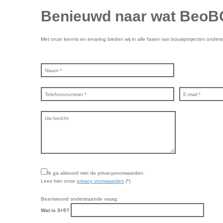
Benieuwd naar wat
BeoB
Met onze kennis en ervaring bieden wij in alle fasen van bouwprojecten onder
Ik ga akkoord met de privacyvoorwaarden.
Lees hier onze
privacy voorwaarden
(*)
Beantwoord onderstaande vraag:
Wat is 3+5?