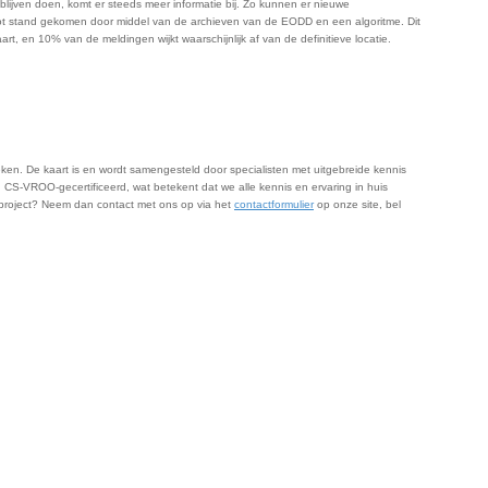
lijven doen, komt er steeds meer informatie bij. Zo kunnen er nieuwe
tot stand gekomen door middel van de archieven van de EODD en een algoritme. Dit
 en 10% van de meldingen wijkt waarschijnlijk af van de definitieve locatie.
ken. De kaart is en wordt samengesteld door specialisten met uitgebreide kennis
CS-VROO-gecertificeerd, wat betekent dat we alle kennis en ervaring in huis
 project? Neem dan contact met ons op via het
contactformulier
op onze site, bel