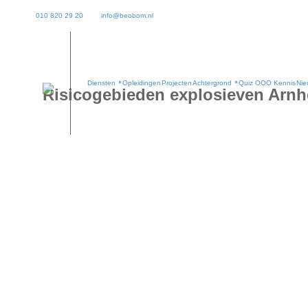
010 820 29 20
info@beobom.nl
Diensten
Opleidingen
Projecten
Achtergrond
Quiz OOO Kennis
Nie
Risicogebieden explosieven Arn