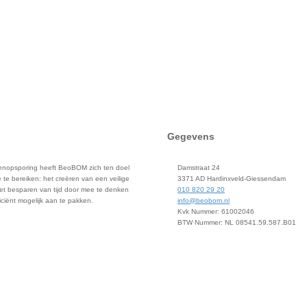
Gegevens
ievenopsporing heeft BeoBOM zich ten doel
Damstraat 24
 te bereiken: het creëren van een veilige
3371 AD Hardinxveld-Giessendam
et besparen van tijd door mee te denken
010 820 29 20
iciënt mogelijk aan te pakken.
info@beobom.nl
Kvk Nummer: 61002046
BTW Nummer: NL 08541.59.587.B01