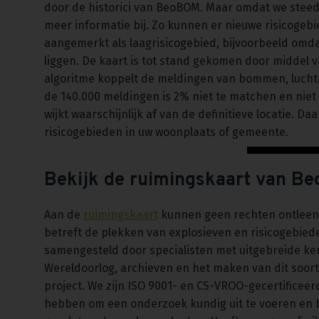
door de historici van BeoBOM. Maar omdat we steed
meer informatie bij. Zo kunnen er nieuwe risicog
aangemerkt als laagrisicogebied, bijvoorbeeld omd
liggen. De kaart is tot stand gekomen door middel 
algoritme koppelt de meldingen van bommen, luchta
de 140.000 meldingen is 2% niet te matchen en nie
wijkt waarschijnlijk af van de definitieve locatie. D
risicogebieden in uw woonplaats of gemeente.
Bekijk de ruimingskaart van B
Aan de
ruimingskaart
kunnen geen rechten ontleend
betreft de plekken van explosieven en risicogebied
samengesteld door specialisten met uitgebreide ke
Wereldoorlog, archieven en het maken van dit soor
project. We zijn ISO 9001- en CS-VROO-gecertificeerd
hebben om een onderzoek kundig uit te voeren en 