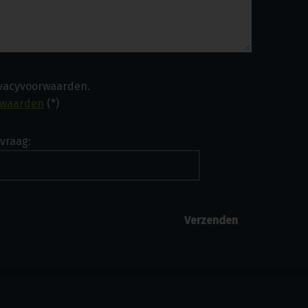
ivacyvoorwaarden.
rwaarden
(*)
vraag: