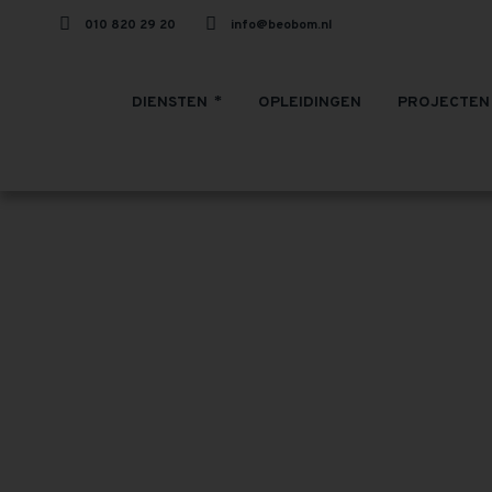
010 820 29 20
info@beobom.nl
DIENSTEN
OPLEIDINGEN
PROJECTEN