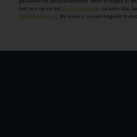
gerelateerde werkzaamheden. Heeft u vragen of wil
met ons op via het
contactformulier
op onze site, be
info@beobom.nl
. We staan u zo snel mogelijk te wo