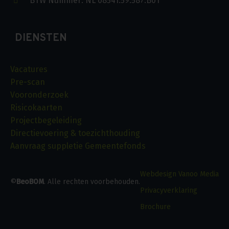
BTW Nummer: NL 08541.59.587.B01
DIENSTEN
Vacatures
Pre-scan
Vooronderzoek
Risicokaarten
Projectbegeleiding
Directievoering & toezichthouding
Aanvraag suppletie Gemeentefonds
Webdesign Vanoo Media
©
BeoBOM
. Alle rechten voorbehouden.
Privacyverklaring
a
Brochure