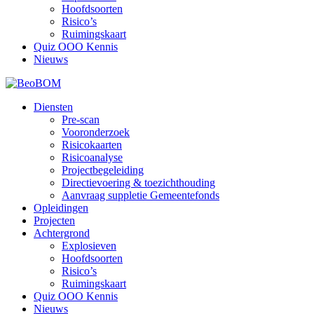
Hoofdsoorten
Risico’s
Ruimingskaart
Quiz OOO Kennis
Nieuws
Diensten
Pre-scan
Vooronderzoek
Risicokaarten
Risicoanalyse
Projectbegeleiding
Directievoering & toezichthouding
Aanvraag suppletie Gemeentefonds
Opleidingen
Projecten
Achtergrond
Explosieven
Hoofdsoorten
Risico’s
Ruimingskaart
Quiz OOO Kennis
Nieuws