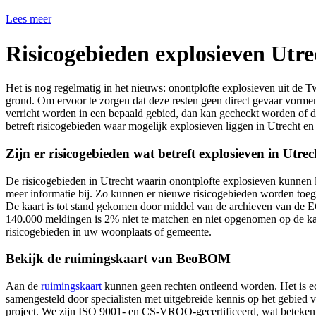
Lees meer
Risicogebieden explosieven Utre
Het is nog regelmatig in het nieuws: onontplofte explosieven uit de Tw
grond. Om ervoor te zorgen dat deze resten geen direct gevaar vorm
verricht worden in een bepaald gebied, dan kan gecheckt worden of d
betreft risicogebieden waar mogelijk explosieven liggen in Utrecht en
Zijn er risicogebieden wat betreft explosieven in Utre
De risicogebieden in Utrecht waarin onontplofte explosieven kunnen 
meer informatie bij. Zo kunnen er nieuwe risicogebieden worden toeg
De kaart is tot stand gekomen door middel van de archieven van de 
140.000 meldingen is 2% niet te matchen en niet opgenomen op de kaar
risicogebieden in uw woonplaats of gemeente.
Bekijk de ruimingskaart van BeoBOM
Aan de
ruimingskaart
kunnen geen rechten ontleend worden. Het is ech
samengesteld door specialisten met uitgebreide kennis op het gebied
project. We zijn ISO 9001- en CS-VROO-gecertificeerd, wat betekent 