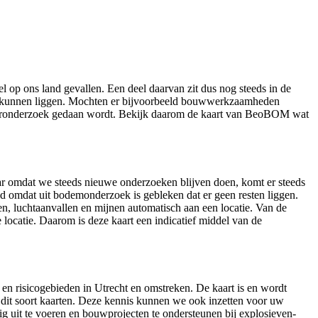
el op ons land gevallen. Een deel daarvan zit dus nog steeds in de
ven kunnen liggen. Mochten er bijvoorbeeld bouwwerkzaamheden
er vooronderzoek gedaan wordt. Bekijk daarom de kaart van BeoBOM wat
ar omdat we steeds nieuwe onderzoeken blijven doen, komt er steeds
d omdat uit bodemonderzoek is gebleken dat er geen resten liggen.
, luchtaanvallen en mijnen automatisch aan een locatie. Van de
locatie. Daarom is deze kaart een indicatief middel van de
en risicogebieden in Utrecht en omstreken. De kaart is en wordt
 dit soort kaarten. Deze kennis kunnen we ook inzetten voor uw
 uit te voeren en bouwprojecten te ondersteunen bij explosieven-