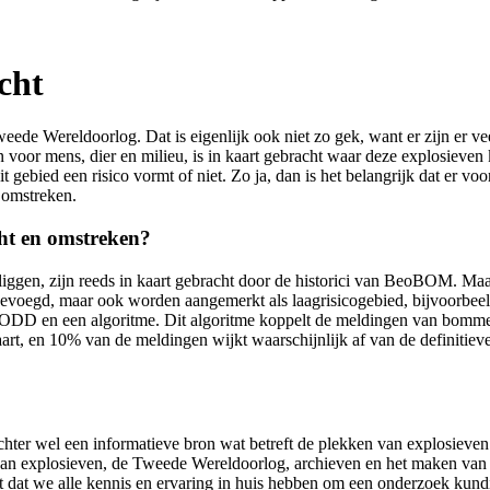
cht
eede Wereldoorlog. Dat is eigenlijk ook niet zo gek, want er zijn er ve
en voor mens, dier en milieu, is in kaart gebracht waar deze explosie
it gebied een risico vormt of niet. Zo ja, dan is het belangrijk dat 
 omstreken.
cht en omstreken?
liggen, zijn reeds in kaart gebracht door de historici van BeoBOM. Ma
evoegd, maar ook worden aangemerkt als laagrisicogebied, bijvoorbeel
EODD en een algoritme. Dit algoritme koppelt de meldingen van bommen
t, en 10% van de meldingen wijkt waarschijnlijk af van de definitieve 
ter wel een informatieve bron wat betreft de plekken van explosieven 
 van explosieven, de Tweede Wereldoorlog, archieven en het maken van
dat we alle kennis en ervaring in huis hebben om een onderzoek kundig