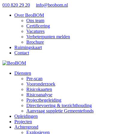
010 820 29 20
info@beobom.nl
Over BeoBOM
Ons team
Certificering
Vacatures
Verbeterpunten melden
Brochure
Ruimingskaart
Contact
Diensten
Pre-scan
Vooronderzoek
Risicokaarten
Risicoanalyse
Projectbegeleiding
Directievoering & toezichthouding
Aanvraag suppletie Gemeentefonds
Opleidingen
Projecten
Achtergrond
Explosieven