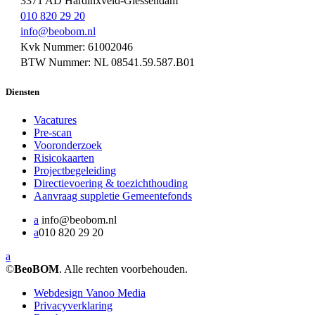
3371 AD Hardinxveld-Giessendam
010 820 29 20
info@beobom.nl
Kvk Nummer: 61002046
BTW Nummer: NL 08541.59.587.B01
Diensten
Vacatures
Pre-scan
Vooronderzoek
Risicokaarten
Projectbegeleiding
Directievoering & toezichthouding
Aanvraag suppletie Gemeentefonds
a
info@beobom.nl
a
010 820 29 20
a
©
BeoBOM
. Alle rechten voorbehouden.
Webdesign Vanoo Media
Privacyverklaring